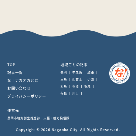
TOP
地域ごとの記事
記事一覧
長岡
|
中之島
|
越路
|
三島
|
山古志
|
小国
|
な！ナガオカとは
和島
|
寺泊
|
栃尾
|
お問い合わせ
与板
|
川口
|
プライバシーポリシー
運営元
長岡市地方創生推進部 広報・魅力発信課
Copyright © 2026 Nagaoka City. All Rights Reserved.