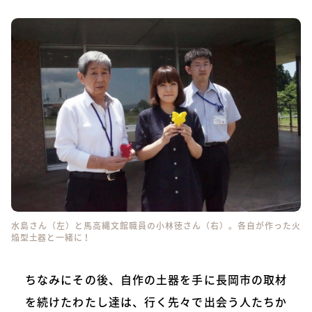
水島さん（左）と馬高縄文館職員の小林徳さん（右）。各自が作った火
焔型土器と一緒に！
ちなみにその後、自作の土器を手に長岡市の取材
を続けたわたし達は、行く先々で出会う人たちか