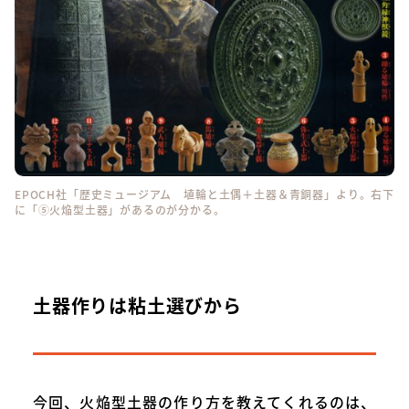
EPOCH社「歴史ミュージアム 埴輪と土偶＋土器＆青銅器」
より。右下
に「⑤火焔型土器」があるのが分かる。
土器作りは粘土選びから
今回、火焔型土器の作り方を教えてくれるのは、