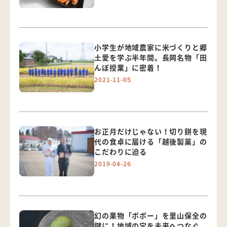
小学生が地域農家に米づくりと郷
土愛を学ぶ半年間。長岡名物「田
んぼ授業」に密着！
2021-11-05
お正月だけじゃない！切り餅を現
代の食卓に届ける「越後製菓」の
こだわりに迫る
2019-04-26
幻の果物「ポポー」を里山保全の
鍵に！地域の宝を未来へつなぐ、