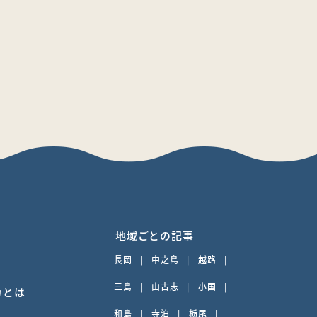
地域ごとの記事
長岡
|
中之島
|
越路
|
三島
|
山古志
|
小国
|
カとは
和島
|
寺泊
|
栃尾
|