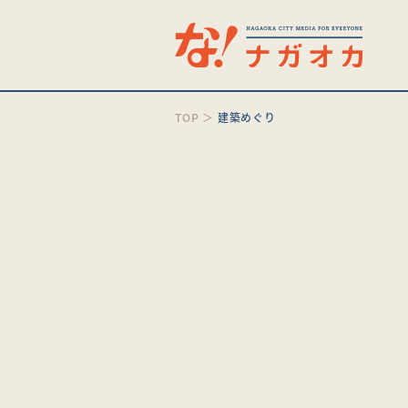
TOP
＞
建築めぐり