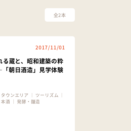
全2本
2017/11/01
れる蔵と、昭和建築の粋
―「朝日酒造」見学体験
｜
タウンエリア
｜
ツーリズム
｜
日本酒
｜
発酵・醸造