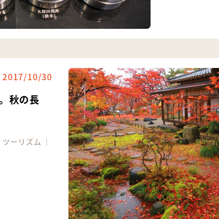
2017/10/30
。秋の長
｜
ツーリズム
｜