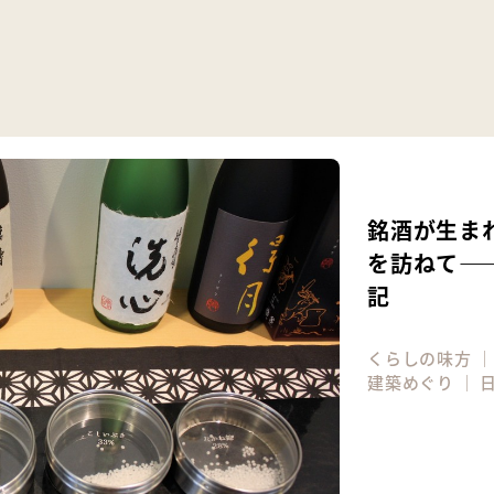
銘酒が生ま
を訪ねて―
記
くらしの味方
建築めぐり
｜