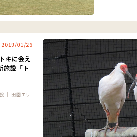
2019/01/26
トキに会え
の新施設「ト
設
｜
田園エリ