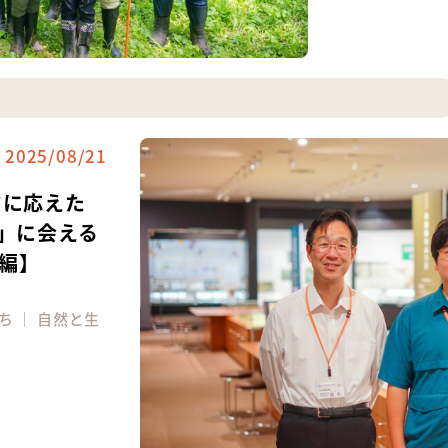
2025/08/21
”に応えた
セ」に会える
編】
ち
｜
自然と生