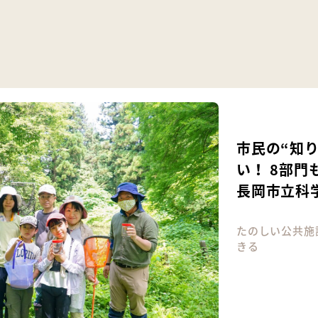
市民の“知
い！ 8部
長岡市立科
たのしい公共施
きる