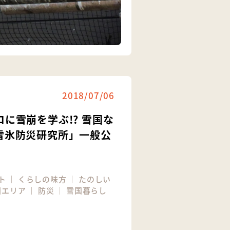
2018/07/06
に雪崩を学ぶ!? 雪国な
雪氷防災研究所」一般公
ト
｜
くらしの味方
｜
たのしい
園エリア
｜
防災
｜
雪国暮らし