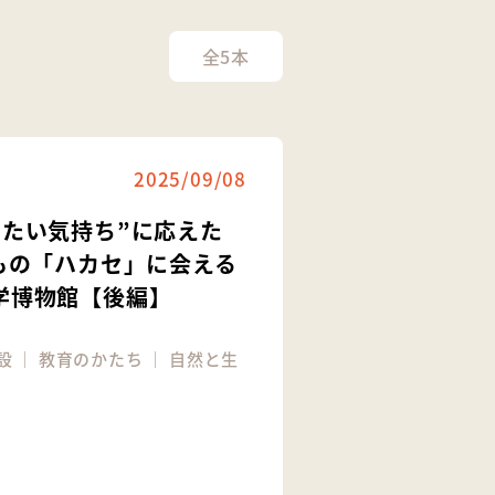
全5本
2025/09/08
りたい気持ち”に応えた
門もの「ハカセ」に会える
学博物館【後編】
設
｜
教育のかたち
｜
自然と生