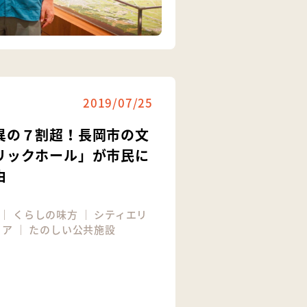
2019/07/25
異の７割超！長岡市の文
リックホール」が市民に
由
｜
くらしの味方
｜
シティエリ
リア
｜
たのしい公共施設