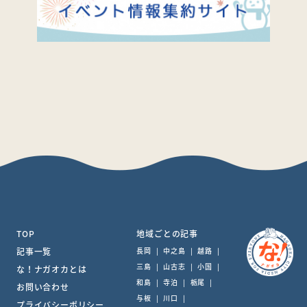
TOP
地域ごとの記事
記事一覧
長岡
|
中之島
|
越路
|
三島
|
山古志
|
小国
|
な！ナガオカとは
和島
|
寺泊
|
栃尾
|
お問い合わせ
与板
|
川口
|
プライバシーポリシー