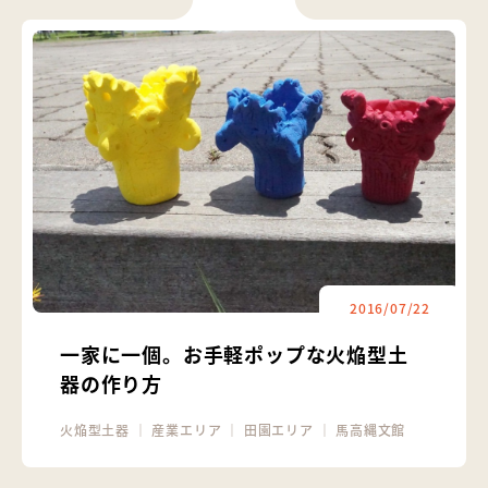
2016/07/22
一家に一個。お手軽ポップな火焔型土
器の作り方
火焔型土器
｜
産業エリア
｜
田園エリア
｜
馬高縄文館