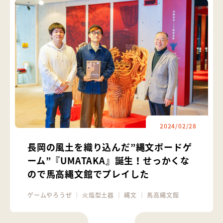
2024/02/28
長岡の風土を織り込んだ”縄文ボードゲ
ーム”『UMATAKA』誕生！せっかくな
ので馬高縄文館でプレイした
ゲームやろうぜ
｜
火焔型土器
｜
縄文
｜
馬高縄文館