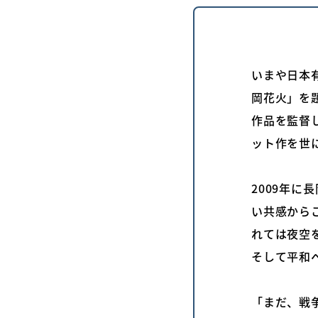
いまや日本
岡花火」を
作品を監督
ット作を世
2009年
い共感から
れては夜空
そして平和
「まだ、戦