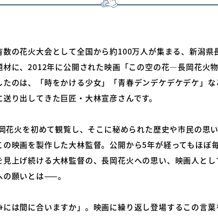
有数の花火大会として全国から約100万人が集まる、新潟県
題材に、2012年に公開された映画「この空の花―長岡花火
したのは、「時をかける少女」「青春デンデケデケデケ」な
に送り出してきた巨匠・大林宣彦さんです。
に長岡花火を初めて観覧し、そこに秘められた歴史や市民の思
この映画を製作した大林監督。公開から5年が経ってもほぼ
を見上げ続ける大林監督の、長岡花火への思い、映画人とし
への願いとは——。
争には間に合いますか」。映画に繰り返し登場するこの言葉