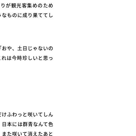
祭りが観光客集めのため
うなものに成り果ててし
「おや、土日じゃないの
これは今時珍しいと思っ
だけふわっと咲いてしん
、日本には群青なんて色
、また咲いて消えたあと