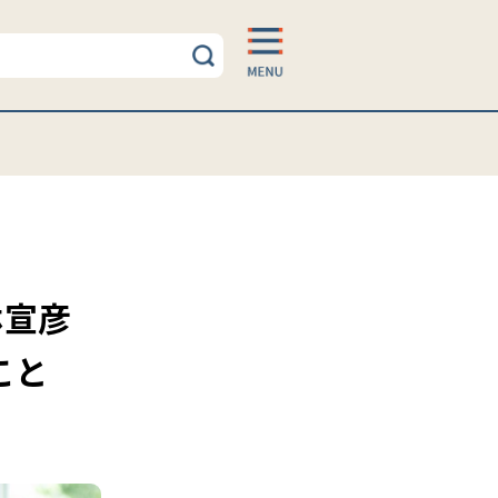
林宣彦
こと