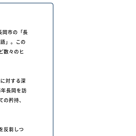
長岡市の「長
物語」。この
ど数々のヒ
いに対する深
毎年長岡を訪
ての矜持、
を反芻しつ