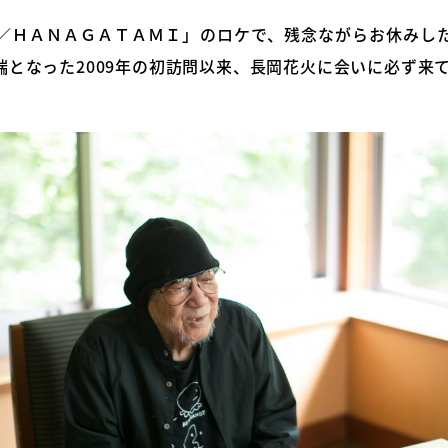
／ＨＡＮＡＧＡＴＡＭＩ」のロケで、残念ながらお休みし
端となった2009年の初訪問以来、長岡花火に会いに必ず来