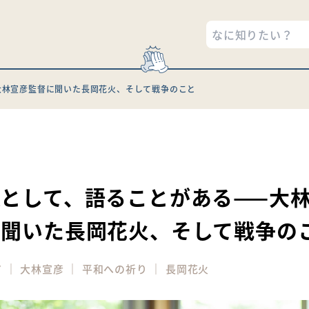
大林宣彦監督に聞いた長岡花火、そして戦争のこと
9
として、語ることがある——大
に聞いた長岡花火、そして戦争の
｜
｜
｜
ア
大林宣彦
平和への祈り
長岡花火