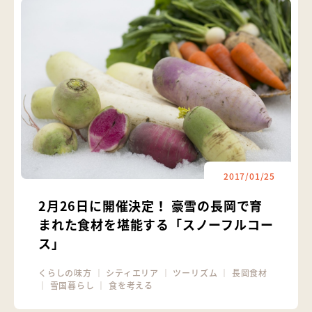
2017/01/25
2月26日に開催決定！ 豪雪の長岡で育
まれた食材を堪能する「スノーフルコー
ス」
くらしの味方
｜
シティエリア
｜
ツーリズム
｜
長岡食材
｜
雪国暮らし
｜
食を考える