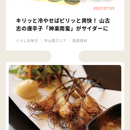
2017/07/15
キリッと冷やせばピリッと爽快！ 山古
志の唐辛子「神楽南蛮」がサイダーに
くらしの味方
｜
中山間エリア
｜
長岡食材