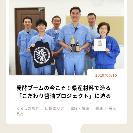
2019/06/15
発酵ブームの今こそ！県産材料で造る
「こだわり醬油プロジェクト」に迫る
くらしの味方
｜
田園エリア
｜
発酵・醸造
｜
醤油
｜
長岡
食材