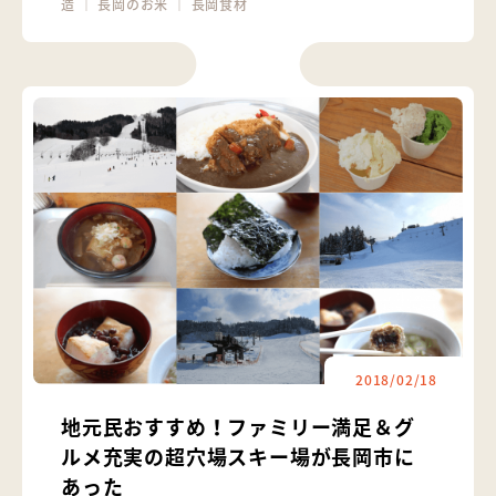
造
｜
長岡のお米
｜
長岡食材
2018/02/18
地元民おすすめ！ファミリー満足＆グ
ルメ充実の超穴場スキー場が長岡市に
あった