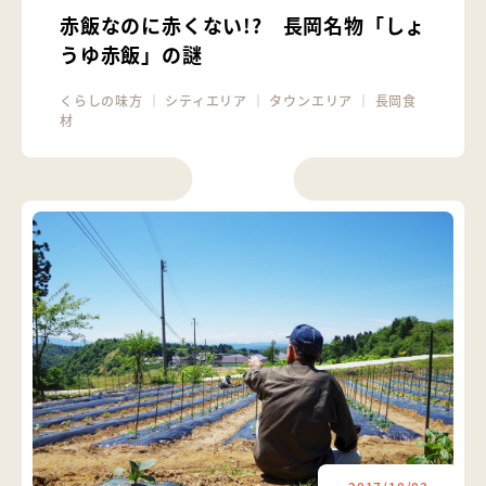
赤飯なのに赤くない!? 長岡名物「しょ
うゆ赤飯」の謎
くらしの味方
｜
シティエリア
｜
タウンエリア
｜
長岡食
材