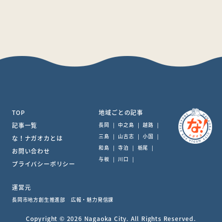
TOP
地域ごとの記事
記事一覧
長岡
|
中之島
|
越路
|
三島
|
山古志
|
小国
|
な！ナガオカとは
和島
|
寺泊
|
栃尾
|
お問い合わせ
与板
|
川口
|
プライバシーポリシー
運営元
長岡市地方創生推進部 広報・魅力発信課
Copyright © 2026 Nagaoka City. All Rights Reserved.