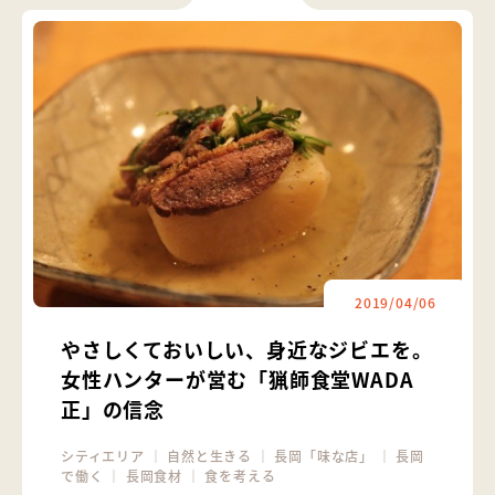
2019/04/06
やさしくておいしい、身近なジビエを。
女性ハンターが営む「猟師食堂WADA
正」の信念
シティエリア
｜
自然と生きる
｜
長岡「味な店」
｜
長岡
で働く
｜
長岡食材
｜
食を考える