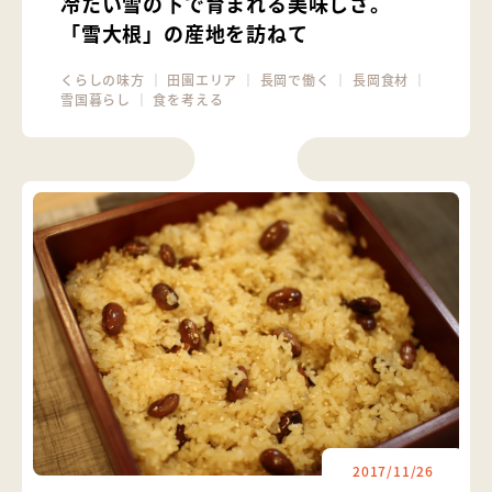
冷たい雪の下で育まれる美味しさ。
「雪大根」の産地を訪ねて
くらしの味方
｜
田園エリア
｜
長岡で働く
｜
長岡食材
｜
雪国暮らし
｜
食を考える
2017/11/26