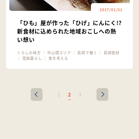
2017/01/31
「ひも」屋が作った「ひげ」にんにく!?
新食材に込められた地域おこしへの熱
い想い
くらしの味方
｜
中山間エリア
｜
長岡で働く
｜
長岡食材
｜
雪国暮らし
｜
食を考える
1
2
3
<
>