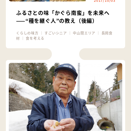
2017/10/03
ふるさとの味「かぐら南蛮」を未来へ
——“種を継ぐ人”の教え（後編）
くらしの味方
｜
すごいシニア
｜
中山間エリア
｜
長岡食
材
｜
食を考える