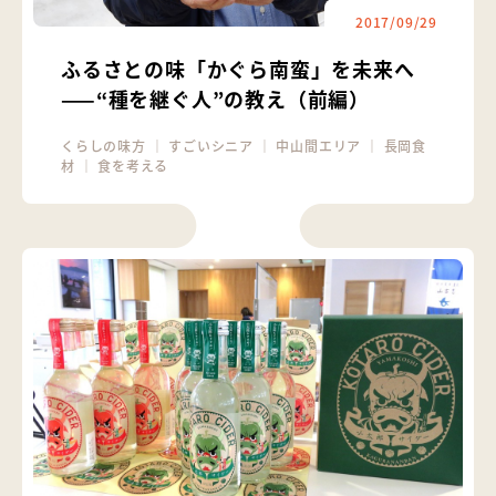
2017/09/29
ふるさとの味「かぐら南蛮」を未来へ
——“種を継ぐ人”の教え（前編）
くらしの味方
｜
すごいシニア
｜
中山間エリア
｜
長岡食
材
｜
食を考える