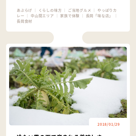
あぶらげ
｜
くらしの味方
｜
ご当地グルメ
｜
やっぱりカ
レー
｜
中山間エリア
｜
家族で体験
｜
長岡「味な店」
｜
長岡食材
2018/01/29