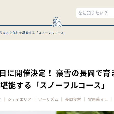
で育まれた食材を堪能する「スノーフルコース」
5
6日に開催決定！ 豪雪の長岡で育
を堪能する「スノーフルコース」
｜
｜
｜
｜
方
シティエリア
ツーリズム
長岡食材
雪国暮らし