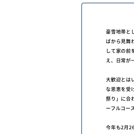
豪雪地帯と
ばから見舞
して家の前
え、日常が
大歓迎とは
な恩恵を受け
祭り」に合
ーフルコー
今年も2月