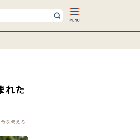
まれた
｜
食を考える