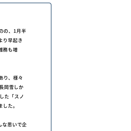
のの、1月半
より早起き
雑務も増
あり、様々
「長岡雪しか
喫した「スノ
ました。
んな思いで企