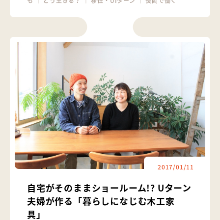
も
｜
どう生きる？
｜
移住・UIターン
｜
長岡で働く
2017/01/11
自宅がそのままショールーム!? Uターン
夫婦が作る「暮らしになじむ木工家
具」