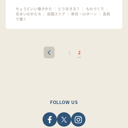
ちょうどいい働きかた
｜
どう生きる？
｜
ものづくり
｜
住まいのかたち
｜
田園エリア
｜
移住・UIターン
｜
長岡
で働く
1
2
<
FOLLOW US