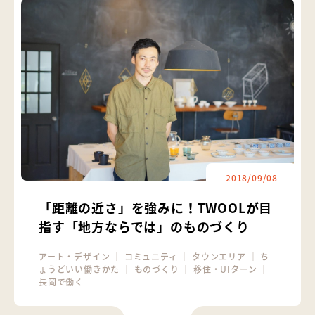
2018/09/08
「距離の近さ」を強みに！TWOOLが目
指す「地方ならでは」のものづくり
アート・デザイン
｜
コミュニティ
｜
タウンエリア
｜
ち
ょうどいい働きかた
｜
ものづくり
｜
移住・UIターン
｜
長岡で働く