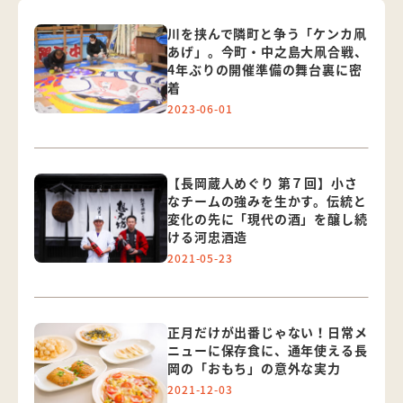
川を挟んで隣町と争う「ケンカ凧
あげ」。今町・中之島大凧合戦、
4年ぶりの開催準備の舞台裏に密
着
2023-06-01
【長岡蔵人めぐり 第７回】小さ
なチームの強みを生かす。伝統と
変化の先に「現代の酒」を醸し続
ける河忠酒造
2021-05-23
正月だけが出番じゃない！日常メ
ニューに保存食に、通年使える長
岡の「おもち」の意外な実力
2021-12-03