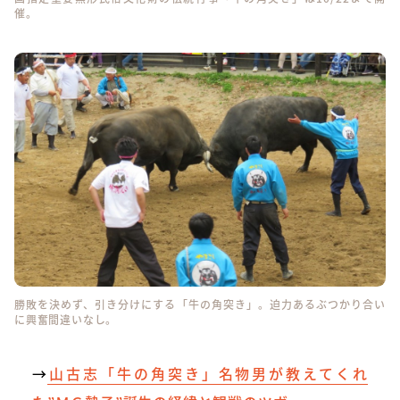
催。
勝敗を決めず、引き分けにする「牛の角突き」。迫力あるぶつかり合い
に興奮間違いなし。
→
山古志「牛の角突き」名物男が教えてくれ