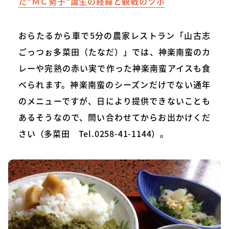
た”ＭＣ勢子”誕生の経緯と観戦のツボ
おらたるから車で5分の農家レストラン「山古志
ごっつぉ多菜田（たなだ）」では、神楽南蛮のカ
レーや完熟の赤い実で作った神楽南蛮アイスも食
べられます。神楽南蛮のシーズンだけでない通年
のメニューですが、日により提供できないことも
あるそうなので、問い合わせてからお出かけくだ
さい（多菜田 Tel.0258-41-1144）。