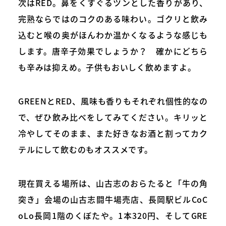
次はRED。鼻をくすぐるツンとした香りがあり、
完熟ならではのコクのある味わい。ゴクリと飲み
込むと喉の奥がほんわか温かくなるような感じも
します。唐辛子効果でしょうか？ 確かにどちら
も辛みは抑えめ。子供もおいしく飲めますよ。
GREENとRED、風味も香りもそれぞれ個性的なの
で、ぜひ飲み比べをしてみてください。キリッと
冷やしてそのまま、また好きなお酒と割ってカク
テルにして飲むのもオススメです。
現在買える場所は、山古志のおらたると「牛の角
突き」会場の山古志闘牛場売店、長岡駅ビルCoC
oLo長岡1階のくぼたや。1本320円、そしてGRE