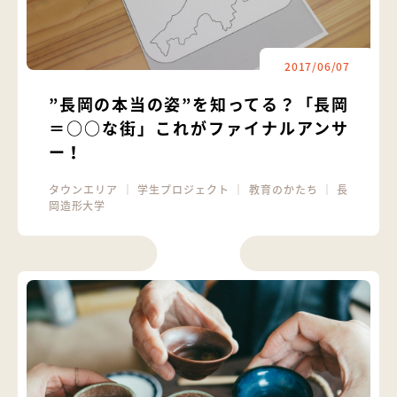
2017/06/07
”長岡の本当の姿”を知ってる？「長岡
＝○○な街」これがファイナルアンサ
ー！
タウンエリア
｜
学生プロジェクト
｜
教育のかたち
｜
長
岡造形大学