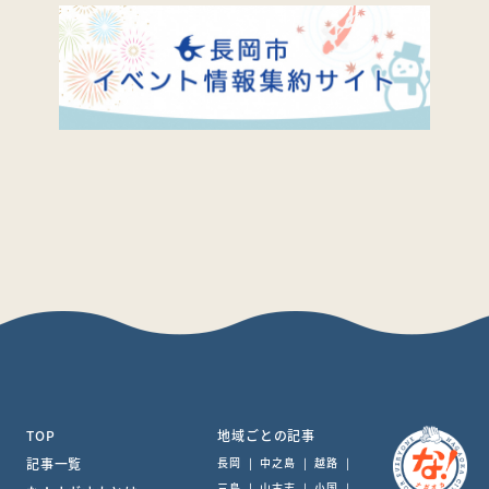
TOP
地域ごとの記事
記事一覧
長岡
|
中之島
|
越路
|
三島
|
山古志
|
小国
|