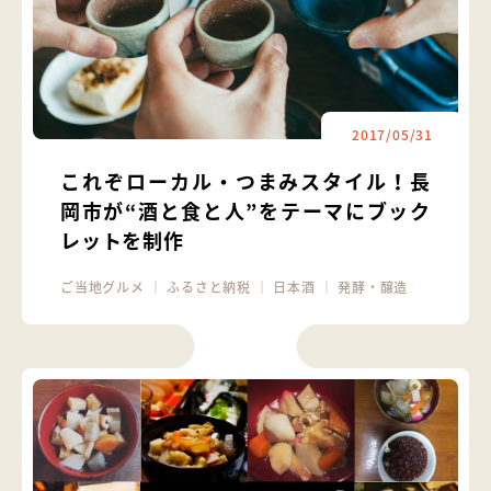
2017/05/31
これぞローカル・つまみスタイル！長
岡市が“酒と食と人”をテーマにブック
レットを制作
ご当地グルメ
｜
ふるさと納税
｜
日本酒
｜
発酵・醸造