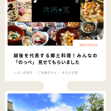
2017/02/21
越後を代表する郷土料理！みんなの
「のっぺ」 見せてもらいました
くらしの味方
｜
ご当地グルメ
｜
まちと記憶