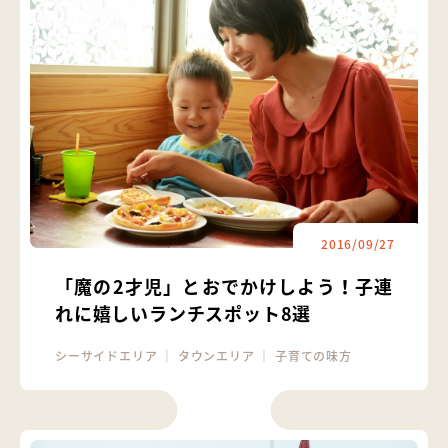
2016/09/27
「魔の2才児」とおでかけしよう！子連
れに嬉しいランチスポット8選
シーサイドエリア
｜
タウンエリア
｜
子育ての味方