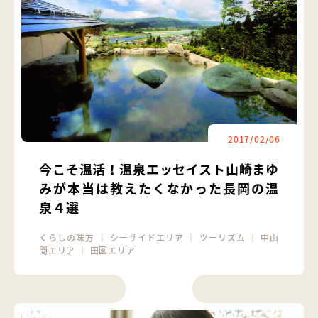
2017/02/06
今こそ温活！温泉エッセイスト山崎まゆ
みが本当は教えたくなかった長岡の温
泉４選
くらしの味方
｜
シーサイドエリア
｜
ツーリズム
｜
中山
間エリア
｜
田園エリア