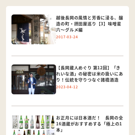
越後長岡の風情と芳香に浸る、醸
造の町・摂田屋巡り【3】味噌星
六～グルメ編
2017-03-24
【長岡蔵人めぐり 第12回】「き
れいな酒」の秘密は米の扱いにあ
り！伝統を守りつなぐ諸橋酒造
2023-04-12
お正月には日本酒だ！ 長岡の全
16酒蔵がおすすめする「極上の1
本」