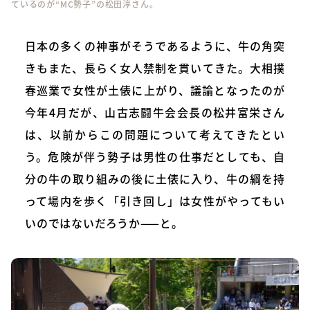
ているのが“MC勢子”の松田淳さん。
日本の多くの神事がそうであるように、牛の角突
きもまた、長らく女人禁制を貫いてきた。大相撲
春巡業で女性が土俵に上がり、議論となったのが
今年4月だが、山古志闘牛会会長の松井富栄さん
は、以前からこの問題について考えてきたとい
う。危険が伴う勢子は男性の仕事だとしても、自
分の牛の取り組みの後に土俵に入り、牛の綱を持
って場内を歩く「引き回し」は女性がやってもい
いのではないだろうか——と。