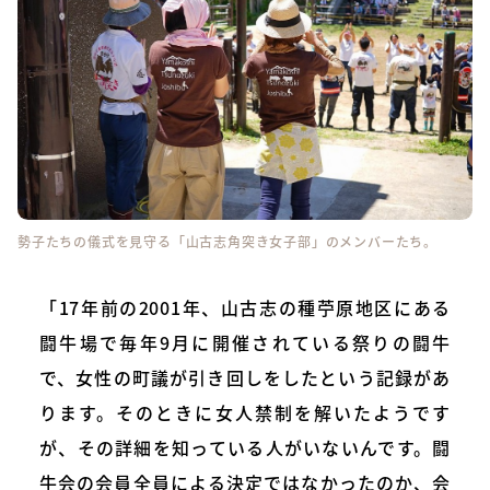
勢子たちの儀式を見守る「山古志角突き女子部」のメンバーたち。
「17年前の2001年、山古志の種苧原地区にある
闘牛場で毎年9月に開催されている祭りの闘⽜
で、⼥性の町議が引き回しをしたという記録があ
ります。そのときに⼥⼈禁制を解いたようです
が、その詳細を知っている人がいないんです。闘
牛会の会員全員による決定ではなかったのか、会