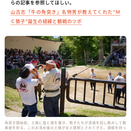
らの記事を参照してほしい。
山古志「牛の角突き」名物男が教えてくれた“Ｍ
Ｃ勢子”誕生の経緯と観戦のツボ
角突き開始前、土俵に塩と酒を撒き、勢子たちが清酒を回し飲みして無
事故を祈る。このお清め後の土俵が女人禁制とされてきた。酒瓶を持っ