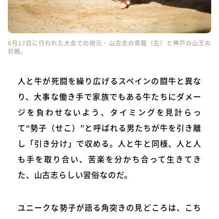
6月17日に行われた大会での地元・山古志の青龍（左）と神戸の山王の
対戦。
人と牛が死闘を繰り広げるスペインの闘牛と異な
り、大事な働き手で家族でもある牛たちにダメー
ジを負わせないよう、タイミングを見計らっ
て“勢子（せこ）”と呼ばれる男たちが牛を引き離
し「引き分け」で収める。人と牛と同様、人と人
も手を取り合い、苦楽を分かち合って生きてき
た、山古志らしい習俗なのだ。
ユニークな勢子が語る角突きの見どころは、こち