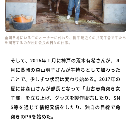
全国各地にいる牛のオーナーに代わり、闘牛場近くの共同牛舎で牛たち
を飼育するのが松井会長の日々の仕事。
そして、2016年１月に神戸の荒木有希さんが、４
月に長岡の森山明子さんが牛持ちとして加わった
ことで、少しずつ状況は変わり始める。2017年の
夏には森山さんが部長となって「山古志角突き女
子部」を立ち上げ、グッズを製作販売したり、SN
S等を通じて情報発信をしたり、独自の目線で角
突きのPRを始めた。