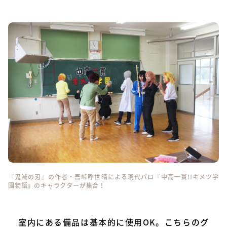
『鬼滅の刃』の作者・吾峠呼世晴による現代パロ『中高一貫!!キメツ学
園物語』のキャラクターが集合！
室内にある備品は基本的に使用OK。こちらのグ