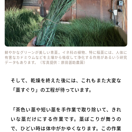
鮮やかなグリーンが美しい青藁。イネ科の植物、特に稲藁には、人体に
有害なカドミウムなどを土壌から吸収して浄化する作用があるいう研究
データもあります。（写真提供：原田甚助農園）
そして、乾燥を終えた後には、これもまた大変な
「藁すぐり」の工程が待っています。
「茶色い藁や短い藁を手作業で取り除いて、きれ
いな藁だけにする作業です。藁ぼこりが舞うの
で、ひどい時は体中がかゆくなります。この作業