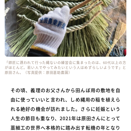
「師匠に誘われて行った縄ないの練習会に集まったのは、60代以上の方
がほとんど。若い人でやってみたいという人はめずらしいようです」と
原田さん。（写真提供：原田甚助農園）
その頃、義理のお父さんから田んぼ用の敷地を自
由に使っていいと言われ、しめ縄用の稲を植えら
れる絶好の機会が訪れました。さらに妊娠という
人生の節目も重なり、2021年は原田さんにとって
藁細工の世界へ本格的に踏み出す転機の年となり