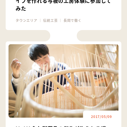
イフを作れる与板の工房体験に参加して
みた
タウンエリア
｜
伝統工芸
｜
長岡で働く
2017/05/09