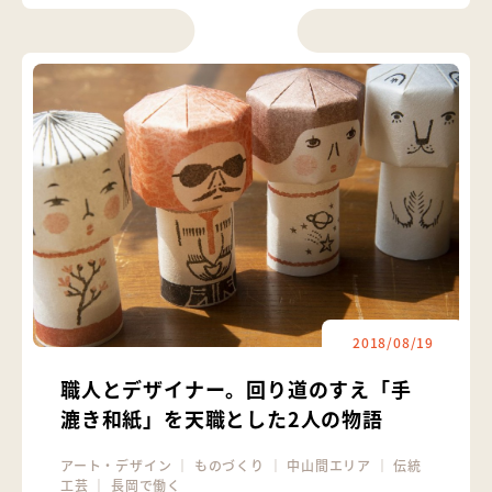
2018/08/19
職人とデザイナー。回り道のすえ「手
漉き和紙」を天職とした2人の物語
アート・デザイン
｜
ものづくり
｜
中山間エリア
｜
伝統
工芸
｜
長岡で働く