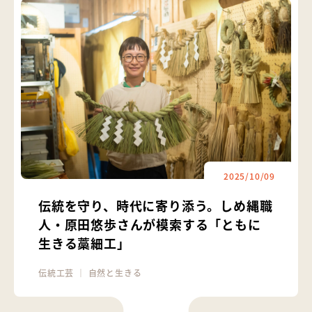
2025/10/09
伝統を守り、時代に寄り添う。しめ縄職
人・原田悠歩さんが模索する「ともに
生きる藁細工」
伝統工芸
｜
自然と生きる