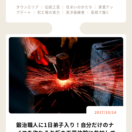
タウンエリア
｜
伝統工芸
｜
住まいのかたち
｜
家業アッ
プデート
｜
町工場の実力
｜
若き後継者
｜
長岡で働く
2017/10/14
鍛治職人に1日弟子入り！自分だけのナ