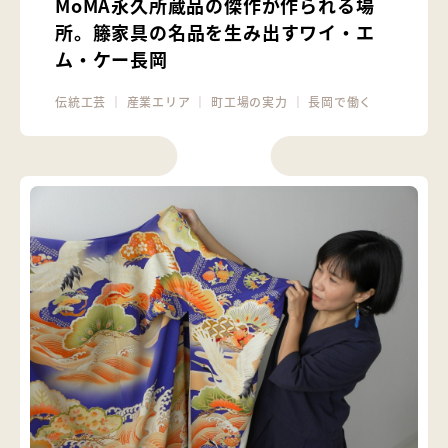
MoMA永久所蔵品の傑作が作られる場
所。籐家具の名品を生み出すワイ・エ
ム・ケー長岡
伝統工芸
｜
産業エリア
｜
町工場の実力
｜
長岡で働く