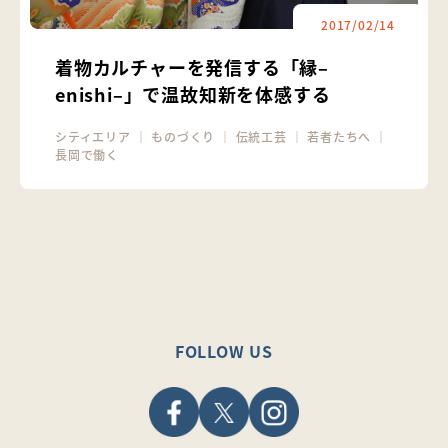
2017/02/14
着物カルチャーを発信する「縁‒
enishi‒」で温故知新を体感する
シティエリア
｜
ものづくり
｜
伝統工芸
｜
若者たちへ
｜
長岡で働く
FOLLOW US