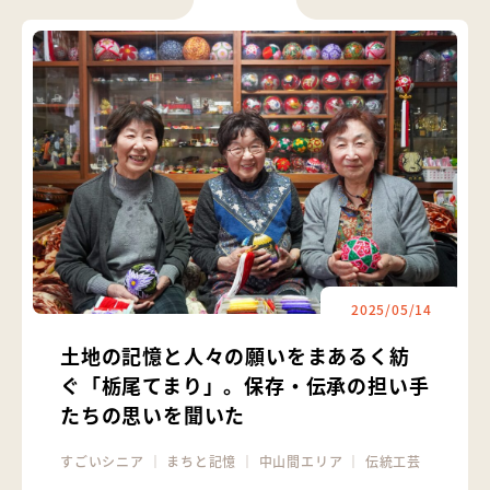
2025/05/14
土地の記憶と人々の願いをまあるく紡
ぐ「栃尾てまり」。保存・伝承の担い手
たちの思いを聞いた
すごいシニア
｜
まちと記憶
｜
中山間エリア
｜
伝統工芸