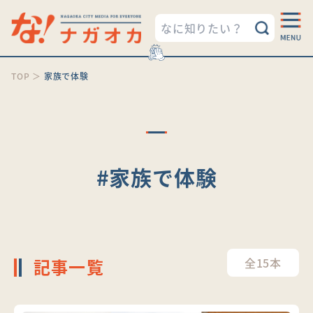
TOP
＞
家族で体験
#家族で体験
記事一覧
全15本