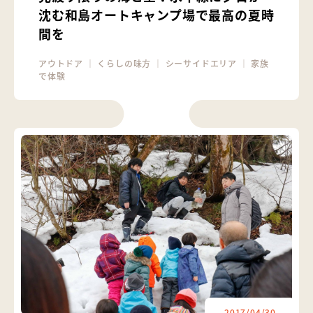
沈む和島オートキャンプ場で最高の夏時
間を
アウトドア
｜
くらしの味方
｜
シーサイドエリア
｜
家族
で体験
2017/04/30