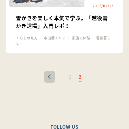
2017/02/15
雪かきを楽しく本気で学ぶ。「越後雪
かき道場」入門レポ！
くらしの味方
｜
中山間エリア
｜
家族で体験
｜
雪国暮ら
し
1
2
<
FOLLOW US