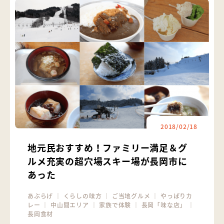
2018/02/18
地元民おすすめ！ファミリー満足＆グ
ルメ充実の超穴場スキー場が長岡市に
あった
あぶらげ
｜
くらしの味方
｜
ご当地グルメ
｜
やっぱりカ
レー
｜
中山間エリア
｜
家族で体験
｜
長岡「味な店」
｜
長岡食材