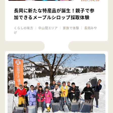
長岡に新たな特産品が誕生！親子で参
加できるメープルシロップ採取体験
くらしの味方
｜
中山間エリア
｜
家族で体験
｜
長岡みや
げ