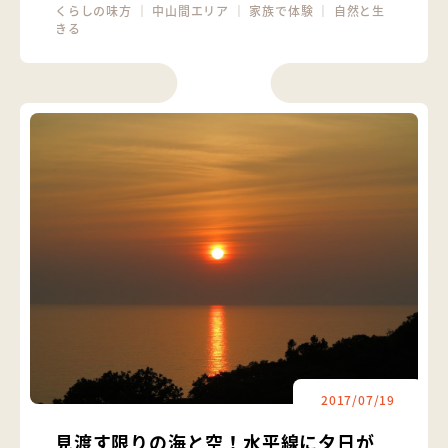
くらしの味方
｜
中山間エリア
｜
家族で体験
｜
自然と生
きる
2017/07/19
見渡す限りの海と空！水平線に夕日が