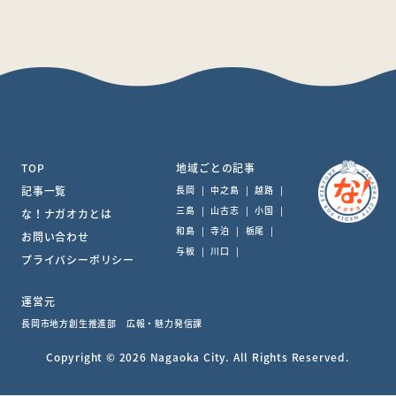
TOP
地域ごとの記事
記事一覧
長岡
|
中之島
|
越路
|
三島
|
山古志
|
小国
|
な！ナガオカとは
和島
|
寺泊
|
栃尾
|
お問い合わせ
与板
|
川口
|
プライバシーポリシー
運営元
長岡市地方創生推進部 広報・魅力発信課
Copyright © 2026 Nagaoka City. All Rights Reserved.