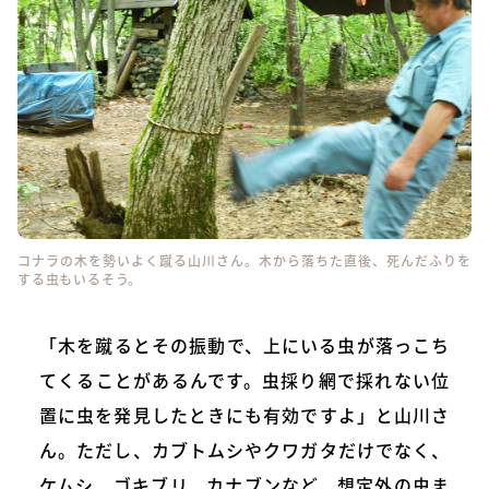
コナラの木を勢いよく蹴る山川さん。木から落ちた直後、死んだふりを
する虫もいるそう。
「木を蹴るとその振動で、上にいる虫が落っこち
てくることがあるんです。虫採り網で採れない位
置に虫を発見したときにも有効ですよ」と山川さ
ん。ただし、カブトムシやクワガタだけでなく、
ケムシ、ゴキブリ、カナブンなど、想定外の虫ま