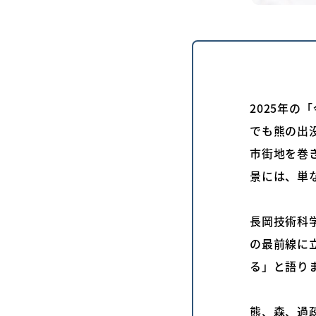
2025年
でも熊の出
市街地を巻
景には、単
長岡技術科
の最前線に
る」と語り
熊、森、過