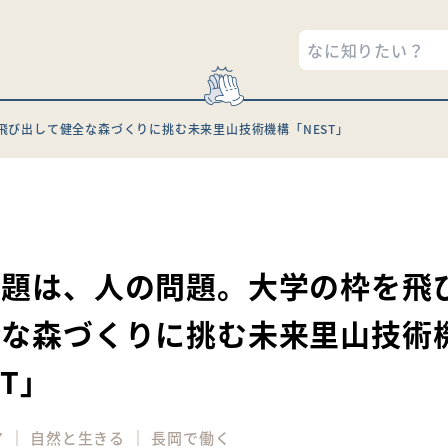
飛び出して健全な森づくりに挑む未来里山技術機構「NEST」
9
問題は、人の問題。大学の枠を飛
全な森づくりに挑む未来里山技術
ST」
｜
｜
ア
自然と生きる
長岡で働く