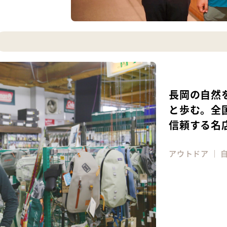
長岡の自然
と歩む。全
信頼する名
アウトドア
｜