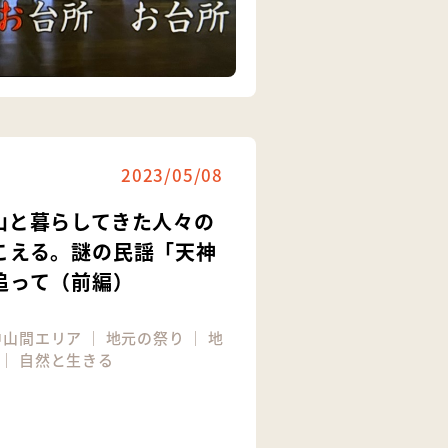
2023/05/08
山と暮らしてきた人々の
こえる。謎の民謡「天神
追って（前編）
中山間エリア
｜
地元の祭り
｜
地
｜
自然と生きる