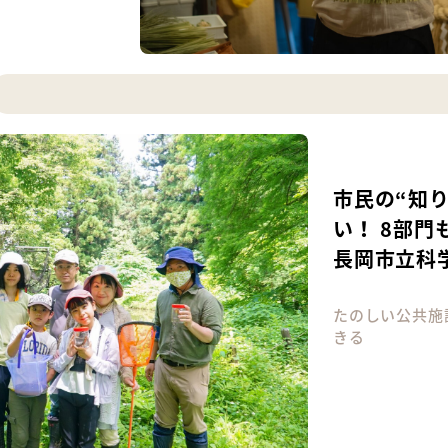
市民の“知
い！ 8部
長岡市立科
たのしい公共施
きる