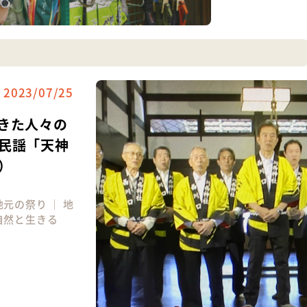
2023/07/25
きた人々の
民謡「天神
）
地元の祭り
｜
地
自然と生きる