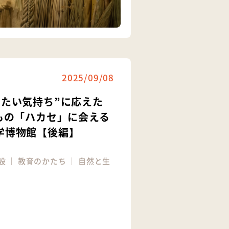
2025/09/08
りたい気持ち”に応えた
門もの「ハカセ」に会える
学博物館【後編】
設
｜
教育のかたち
｜
自然と生