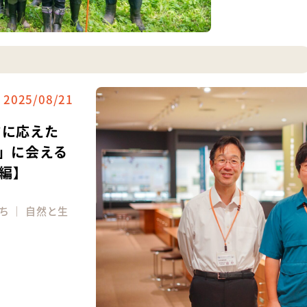
2025/08/21
”に応えた
セ」に会える
編】
ち
｜
自然と生