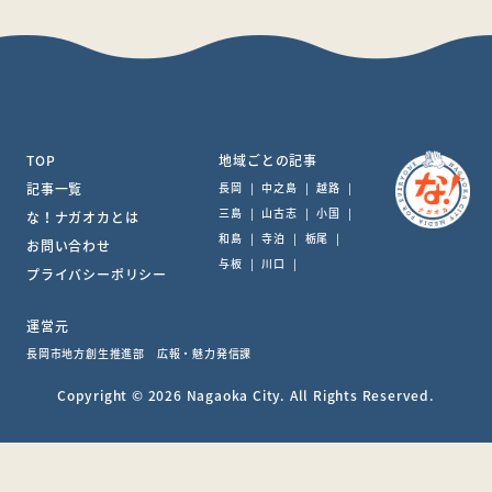
TOP
地域ごとの記事
記事一覧
長岡
|
中之島
|
越路
|
三島
|
山古志
|
小国
|
な！ナガオカとは
和島
|
寺泊
|
栃尾
|
お問い合わせ
与板
|
川口
|
プライバシーポリシー
運営元
長岡市地方創生推進部 広報・魅力発信課
Copyright © 2026 Nagaoka City. All Rights Reserved.