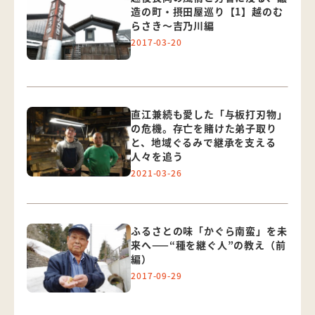
造の町・摂田屋巡り【1】越のむ
らさき～吉乃川編
2017-03-20
直江兼続も愛した「与板打刃物」
の危機。存亡を賭けた弟子取り
と、地域ぐるみで継承を支える
人々を追う
2021-03-26
ふるさとの味「かぐら南蛮」を未
来へ——“種を継ぐ人”の教え（前
編）
2017-09-29