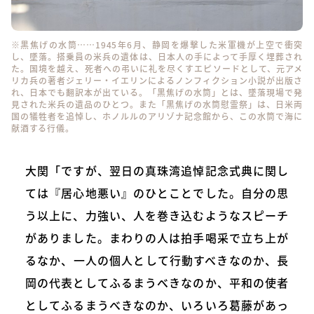
※黒焦げの水筒……1945年6月、静岡を爆撃した米軍機が上空で衝突
し、墜落。搭乗員の米兵の遺体は、日本人の手によって手厚く埋葬され
た。国境を越え、死者への弔いに礼を尽くすエピソードとして、元アメ
リカ兵の著者ジェリー・イエリンによるノンフィクション小説が出版さ
れ、日本でも翻訳本が出ている。「黒焦げの水筒」とは、墜落現場で発
見された米兵の遺品のひとつ。また「黒焦げの水筒慰霊祭」は、日米両
国の犠牲者を追悼し、ホノルルのアリゾナ記念館から、この水筒で海に
献酒する行儀。
大関「ですが、翌日の真珠湾追悼記念式典に関し
ては『居心地悪い』のひとことでした。自分の思
う以上に、力強い、人を巻き込むようなスピーチ
がありました。まわりの人は拍手喝采で立ち上が
るなか、一人の個人として行動すべきなのか、長
岡の代表としてふるまうべきなのか、平和の使者
としてふるまうべきなのか、いろいろ葛藤があっ