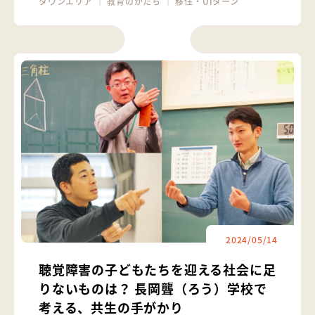
タウンエリア
｜
教育のかたち
｜
移住・UIターン
2024/05/14
聴覚障害の子どもたちを迎える社会に足
りないものは？ 長岡聾（ろう）学校で
考える、共生の手がかり