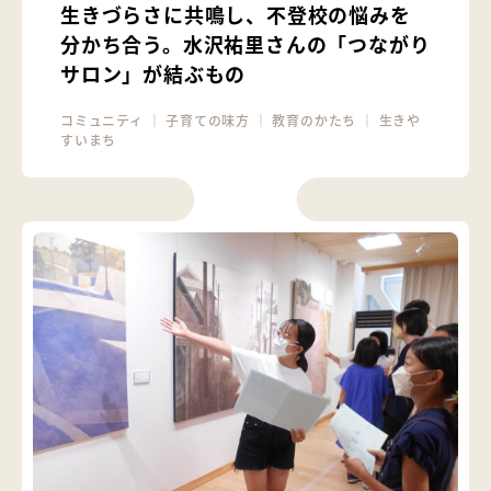
生きづらさに共鳴し、不登校の悩みを
分かち合う。水沢祐里さんの「つながり
サロン」が結ぶもの
コミュニティ
｜
子育ての味方
｜
教育のかたち
｜
生きや
すいまち