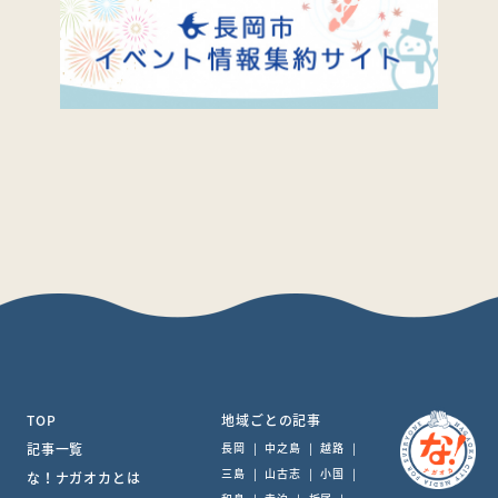
TOP
地域ごとの記事
記事一覧
長岡
|
中之島
|
越路
|
三島
|
山古志
|
小国
|
な！ナガオカとは