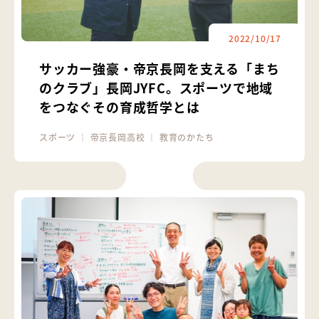
2022/10/17
サッカー強豪・帝京長岡を支える「まち
のクラブ」長岡JYFC。スポーツで地域
をつなぐその育成哲学とは
スポーツ
｜
帝京長岡高校
｜
教育のかたち