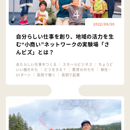
2022/09/30
自分らしい仕事を創り、地域の活力を生
む“小商い”ネットワークの実験場「さ
んビズ」とは？
あたらしい仕事をつくる
｜
スモールビジネス
｜
ちょうど
いい働きかた
｜
どう生きる？
｜
教育のかたち
｜
移住・
UIターン
｜
長岡で働く
｜
長岡で起業