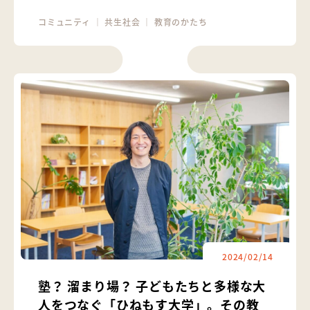
コミュニティ
｜
共生社会
｜
教育のかたち
2024/02/14
塾？ 溜まり場？ 子どもたちと多様な大
人をつなぐ「ひねもす大学」。その教