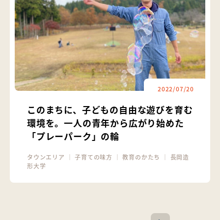
2022/07/20
このまちに、子どもの自由な遊びを育む
環境を。一人の青年から広がり始めた
「プレーパーク」の輪
タウンエリア
｜
子育ての味方
｜
教育のかたち
｜
長岡造
形大学