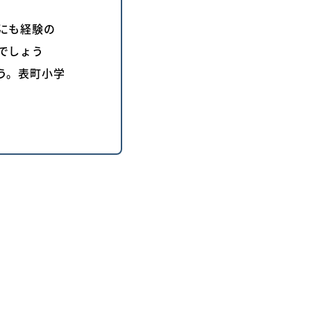
にも経験の
でしょう
う。表町小学