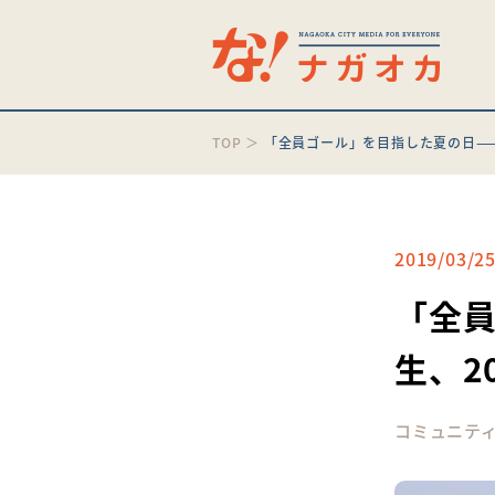
TOP
＞
「全員ゴール」を目指した夏の日——
2019/03/2
「全員
生、2
コミュニテ