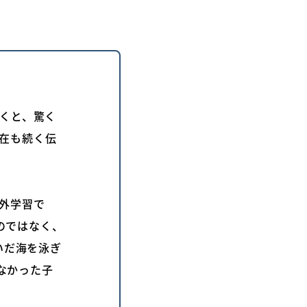
聞くと、驚く
現在も続く伝
外学習で
のではなく、
いだ海を泳ぎ
なかった子