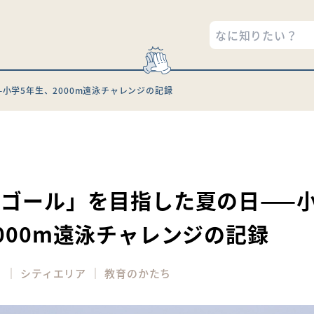
小学5年生、2000m遠泳チャレンジの記録
5
ゴール」を目指した夏の日——小
000m遠泳チャレンジの記録
｜
｜
ィ
シティエリア
教育のかたち