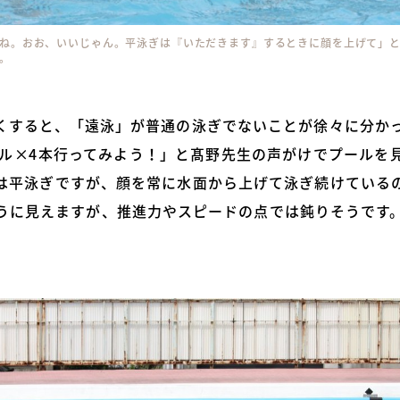
ね。おお、いいじゃん。平泳ぎは『いただきます』するときに顔を上げて」
。
くすると、「遠泳」が普通の泳ぎでないことが徐々に分か
トル×4本行ってみよう！」と髙野先生の声がけでプールを
は平泳ぎですが、顔を常に水面から上げて泳ぎ続けている
うに見えますが、推進力やスピードの点では鈍りそうです