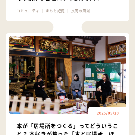
コミュニティ
｜
まちと記憶
｜
長岡の風景
2025/05/20
本が「居場所をつくる」ってどういうこ
と？ 本好きが集った「本と居場所 ほ