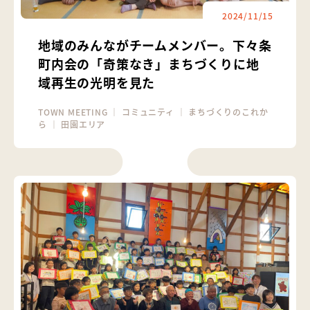
2024/11/15
地域のみんながチームメンバー。下々条
町内会の「奇策なき」まちづくりに地
域再生の光明を見た
TOWN MEETING
｜
コミュニティ
｜
まちづくりのこれか
ら
｜
田園エリア