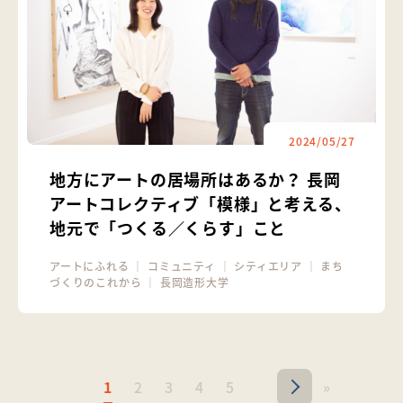
2024/05/27
地方にアートの居場所はあるか？ 長岡
アートコレクティブ「模様」と考える、
地元で「つくる／くらす」こと
アートにふれる
｜
コミュニティ
｜
シティエリア
｜
まち
づくりのこれから
｜
長岡造形大学
1
2
3
4
5
»
>