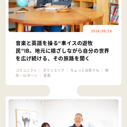
2024/08/28
音楽と英語を操る“車イスの遊牧
民”IB。地元に根ざしながら自分の世界
を広げ続ける、その旅路を聞く
コミュニティ
｜
タウンエリア
｜
ちょっとお茶でも
｜
移
住・UIターン
｜
音楽