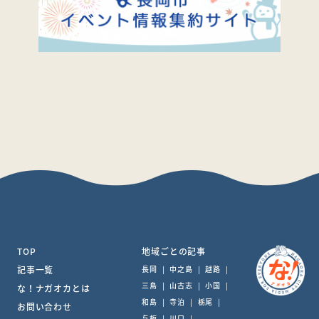
TOP
地域ごとの記事
記事一覧
長岡
|
中之島
|
越路
|
三島
|
山古志
|
小国
|
な！ナガオカとは
和島
|
寺泊
|
栃尾
|
お問い合わせ
与板
|
川口
|