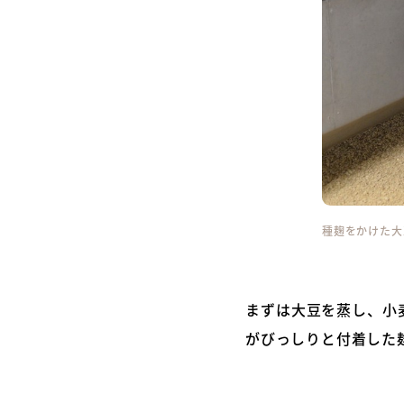
種麹をかけた大
まずは大豆を蒸し、小
がびっしりと付着した