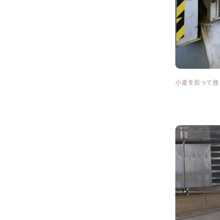
小麦を煎って挽