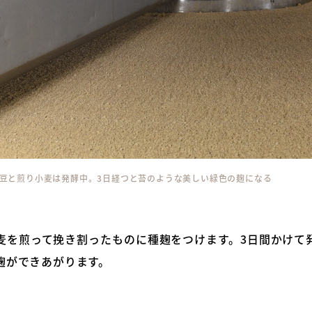
豆と煎り小麦は発酵中。3日経つと苔のような美しい緑色の麹になる
麦を煎って挽き割ったものに種麹をつけます。3日間かけて
麹ができあがります。