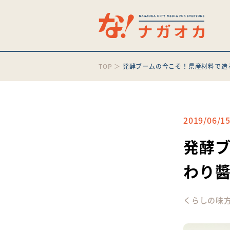
TOP
＞
発酵ブームの今こそ！県産材料で造
2019/06/1
発酵
わり
くらしの味