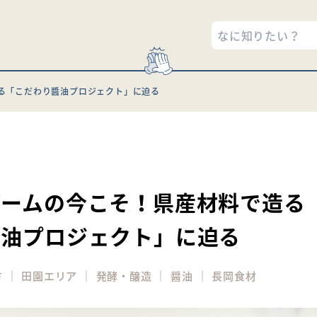
る「こだわり醬油プロジェクト」に迫る
5
ブームの今こそ！県産材料で造る
醬油プロジェクト」に迫る
｜
｜
｜
｜
方
田園エリア
発酵・醸造
醤油
長岡食材