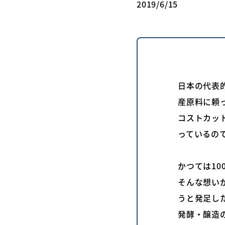
2019/6/15
日本の代表
産原料に頼
コストカッ
っているの
かつては1
そんな想い
うと発足し
発酵・醸造