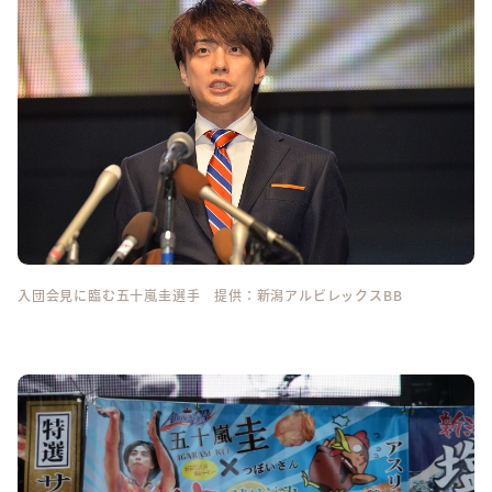
入団会見に臨む五十嵐圭選手 提供：新潟アルビレックスBB