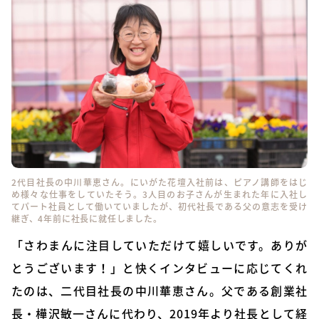
2代目社長の中川華恵さん。にいがた花壇入社前は、ピアノ講師をはじ
め様々な仕事をしていたそう。3人目のお子さんが生まれた年に入社し
てパート社員として働いていましたが、初代社長である父の意志を受け
継ぎ、4年前に社長に就任しました。
「さわまんに注目していただけて嬉しいです。ありが
とうございます！」と快くインタビューに応じてくれ
たのは、二代目社長の中川華恵さん。父である創業社
長・樺沢敏一さんに代わり、2019年より社長として経