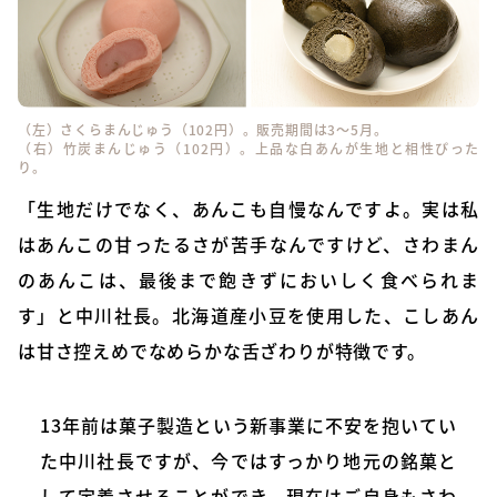
（左）さくらまんじゅう（102円）。販売期間は3～5月。
（右）竹炭まんじゅう（102円）。上品な白あんが生地と相性ぴった
り。
「生地だけでなく、あんこも自慢なんですよ。実は私
はあんこの甘ったるさが苦手なんですけど、さわまん
のあんこは、最後まで飽きずにおいしく食べられま
す」と中川社長。北海道産小豆を使用した、こしあん
は甘さ控えめでなめらかな舌ざわりが特徴です。
13年前は菓子製造という新事業に不安を抱いてい
た中川社長ですが、今ではすっかり地元の銘菓と
して定着させることができ、現在はご自身もさわ