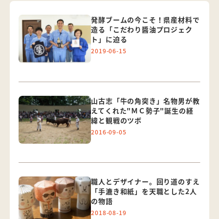
発酵ブームの今こそ！県産材料で
造る「こだわり醬油プロジェク
ト」に迫る
2019-06-15
山古志「牛の角突き」名物男が教
えてくれた"ＭＣ勢子"誕生の経
緯と観戦のツボ
2016-09-05
職人とデザイナー。回り道のすえ
「手漉き和紙」を天職とした2人
の物語
2018-08-19