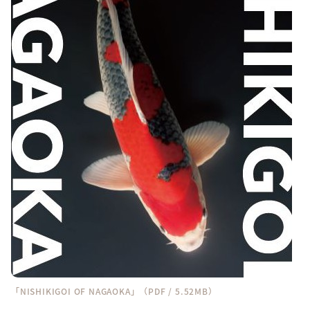
「NISHIKIGOI OF NAGAOKA」（PDF / 5.52MB）