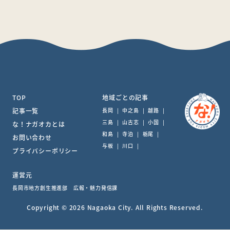
TOP
地域ごとの記事
記事一覧
長岡
|
中之島
|
越路
|
三島
|
山古志
|
小国
|
な！ナガオカとは
和島
|
寺泊
|
栃尾
|
お問い合わせ
与板
|
川口
|
プライバシーポリシー
運営元
長岡市地方創生推進部 広報・魅力発信課
Copyright © 2026 Nagaoka City. All Rights Reserved.