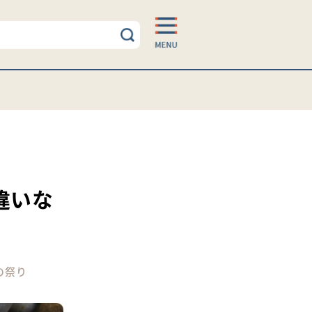
違いな
の祭り