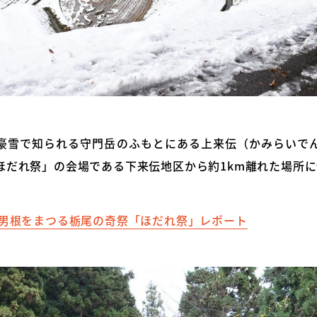
豪雪で知られる守門岳のふもとにある上来伝（かみらいで
ほだれ祭」の会場である下来伝地区から約1km離れた場所
 男根をまつる栃尾の奇祭「ほだれ祭」レポート