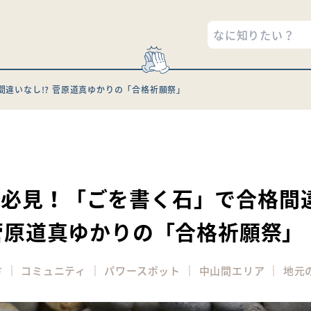
違いなし!? 菅原道真ゆかりの「合格祈願祭」
1
生必見！「ごを書く石」で合格間
 菅原道真ゆかりの「合格祈願祭」
｜
｜
｜
｜
方
コミュニティ
パワースポット
中山間エリア
地元