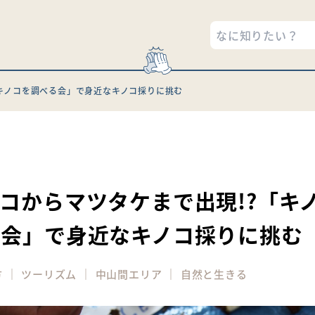
「キノコを調べる会」で身近なキノコ採りに挑む
1
コからマツタケまで出現!?「キ
る会」で身近なキノコ採りに挑む
｜
｜
｜
方
ツーリズム
中山間エリア
自然と生きる