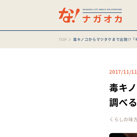
TOP
＞
毒キノコからマツタケまで出現!?
2017/11/1
毒キノ
調べ
くらしの味