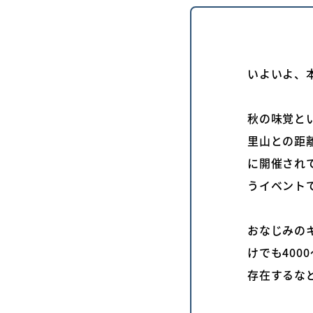
いよいよ、
秋の味覚と
里山との距
に開催され
うイベント
おなじみの
けでも400
存在するな