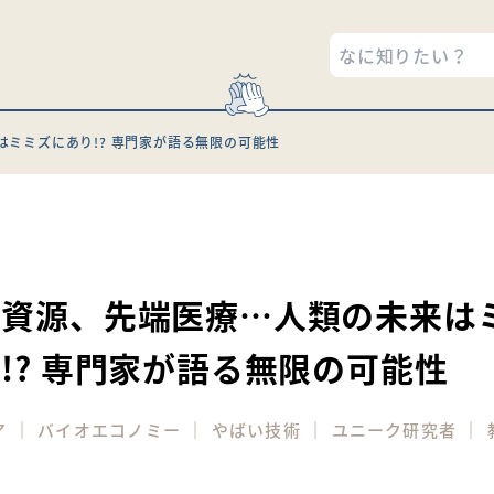
ミミズにあり!? 専門家が語る無限の可能性
1
、資源、先端医療…人類の未来は
!? 専門家が語る無限の可能性
｜
｜
｜
｜
ア
バイオエコノミー
やばい技術
ユニーク研究者