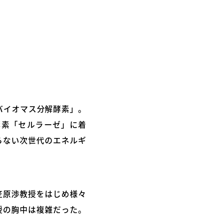
バイオマス分解酵素」。
酵素「セルラーゼ」に着
らない次世代のエネルギ
笠原渉教授をはじめ様々
授の胸中は複雑だった。