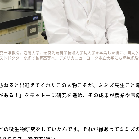
真一准教授。近畿大学、奈良先端科学技術大学院大学を卒業した後に、同大
ストドクターを経て長岡高専へ。アメリカニューヨーク市立大学にも留学経験
訪ねると出迎えてくれたこの人物こそが、ミミズ先生こと
がある！」をモットーに研究を進め、その成果が農業や医
どの微生物研究をしていたんです。それが縁あってミミズ
りミミズ一筋です(笑)」