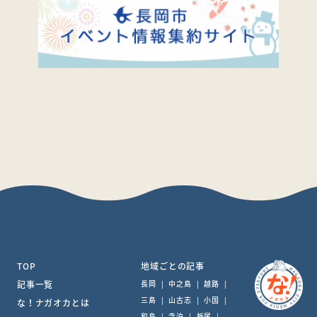
TOP
地域ごとの記事
記事一覧
長岡
|
中之島
|
越路
|
三島
|
山古志
|
小国
|
な！ナガオカとは
和島
|
寺泊
|
栃尾
|