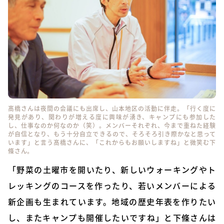
髙橋さんは夜間の会議にも出席し、山本地区の活動に伴走。「行く度に
発見があり、関わりが増える度に興味が湧き、キャンプにも参加した
し、仕事なのか何なのか（笑）。メンバーそれぞれ、今まで重ねた経験
が自信となり、もう十分自立できるので、そろそろ引き際かなと思って
います」と言う髙橋さんに、「これからもお願いしますね」と微笑む下
條さん。
「野菜の土曜市を開いたり、新しいウォーキングやト
レッキングのコースを作ったり、若いメンバーによる
新企画も生まれています。地域の歴史年表を作りたい
し、またキャンプも開催したいですね」と下條さんは