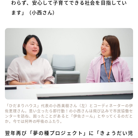
わらず、安心して子育てできる社会を目指してい
ます」（小西さん）
「ひだまりハウス」代表の小西美樹さん（左）とコーディネーターの伊
佐恵理さん。思い立ったら即行動！の小西さんは飛び込みで市民協働セ
ンターを訪ね、困ったことがあると「伊佐さーん」とやってくるのだと
か。今では阿吽の呼吸のふたり。
翌年再び「夢の種プロジェクト」に「きょうだい児