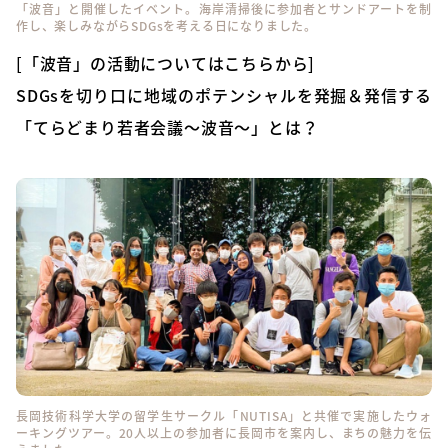
「波音」と開催したイベント。海岸清掃後に参加者とサンドアートを制
作し、楽しみながらSDGsを考える日になりました。
[「波音」の活動についてはこちらから]
SDGsを切り口に地域のポテンシャルを発掘＆発信する
「てらどまり若者会議〜波音〜」とは？
長岡技術科学大学の留学生サークル「NUTISA」と共催で実施したウォ
ーキングツアー。20人以上の参加者に長岡市を案内し、まちの魅力を伝