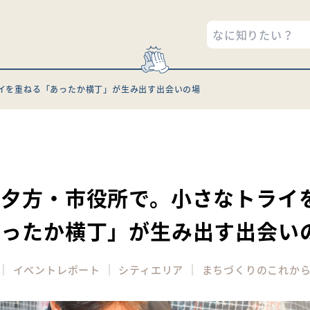
イを重ねる「あったか横丁」が生み出す出会いの場
9
・夕方・市役所で。小さなトライ
あったか横丁」が生み出す出会い
｜
｜
｜
イベントレポート
シティエリア
まちづくりのこれか