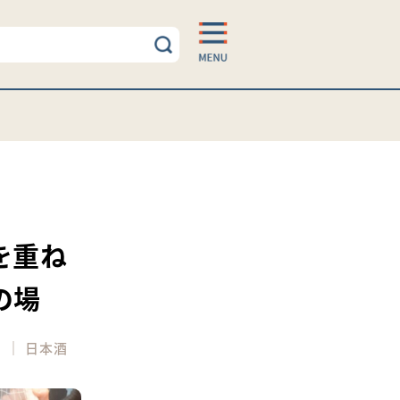
を重ね
の場
｜
ら
日本酒