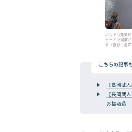
いつでも元気印
ピードで燗酒が
す（撮影：池戸
こちらの記事
【長岡蔵人
【長岡蔵人
お福酒造