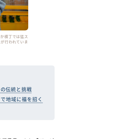
たか横丁では猛ス
戦が行われていま
造の伝統と挑戦
りで地域に福を招く