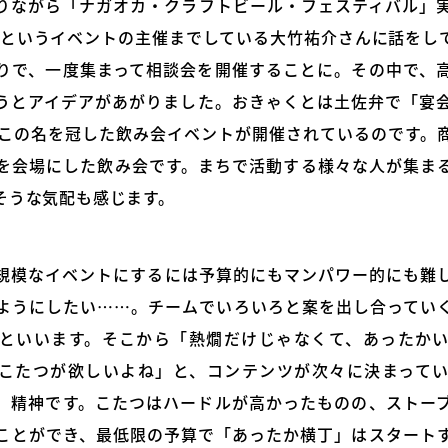
りながら「ナガオカ・クラフトビール・フェスティバル」
OKA」というイベントの主催までしている大竹祐介さんに話を
りで、一度集まって相談会を開催することに。その中で、
うとアイデアがあがりました。おきゃくとは土佐弁で「宴
、この名を冠した飲み会イベントが開催されているのです。
を会場にした飲み会です。まちで活動する様々な人が集ま
そうな気配も感じます。
規模なイベントにするには予算的にもマンパワー的にも難
ようにしたい……。チームでいろいろと案を出し合ってい
といいます。そこから「熱燗だけじゃなくて、あったか
こたつが欲しいよね」と、コンテンツが次々に決まって
」精神です。こたつはハードルが高かったものの、ストー
ことができ、最低限の予算で「あったか横丁」はスタート