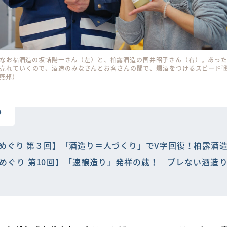
なお福酒造の坂詰陽一さん（左）と、柏露酒造の国井昭子さん（右）。あっ
売れていくので、酒造のみなさんとお客さんの間で、燗酒をつけるスピード
煕邦）
も
めぐり 第３回】「酒造り＝人づくり」でV字回復！柏露酒
めぐり 第10回】「速醸造り」発祥の蔵！ ブレない酒造