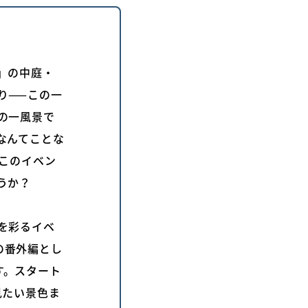
」の中庭・
り——この一
の一風景で
なんてことな
このイベン
うか？
を彩るイベ
その番外編とし
す。スタート
見たい景色ま