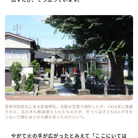
長岡市四郎丸にある赤城神社。社殿は空襲で焼失したが、1956年に再建
された。右の木も戦後植えられたものだが、かつては子ども6人が手を
つないで囲むほどの大欅があったのだという。
やがて火の手が広がったとみえて「ここにいては