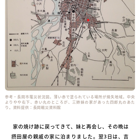
参考・長岡市罹災状況図。薄い赤で塗られている場所が焼失地域。中央
よりやや右下、赤い丸のところが、三姉妹の家があった四郎丸のあた
り。資料提供：長岡戦災資料館
家の焼け跡に戻ってきて、妹と再会し、その晩は
摂田屋の親戚の家に泊まりました。翌3日は、吉