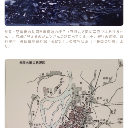
参考・空襲後の長岡市市街地の様子（四郎丸方面の写真ではありませ
ん）。右端に見えるのがムツさんの話に出てくる六十九銀行の建物。資
料提供：長岡戦災資料館「表町2丁目の被害状況（『長岡の空襲』よ
り）」