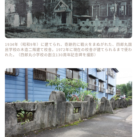
1934年（昭和9年）に建てられ、奇跡的に戦火をまぬがれた、四郎丸国
民学校の木造二階建て校舎。1972年に現在の校舎が建てられるまで使わ
れた。（四郎丸小学校の創立130周年記念碑を撮影）