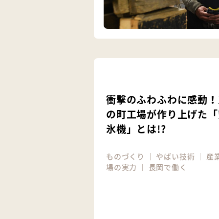
衝撃のふわふわに感動！
の町工場が作り上げた「
氷機」とは!?
ものづくり
｜
やばい技術
｜
産
場の実力
｜
長岡で働く