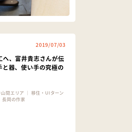
2019/07/03
工へ、富井貴志さんが伝
手と器、使い手の究極の
中山間エリア
｜
移住・UIターン
｜
長岡の作家