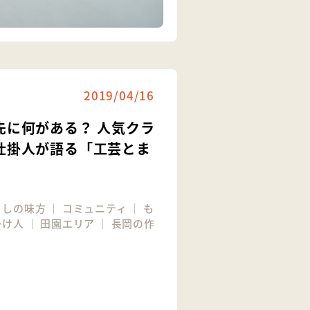
2019/04/16
先に何がある？ 人気クラ
仕掛人が語る「工芸とま
らしの味方
｜
コミュニティ
｜
も
掛け人
｜
田園エリア
｜
長岡の作