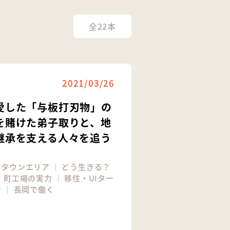
全22本
2021/03/26
愛した「与板打刃物」の
を賭けた弟子取りと、地
継承を支える人々を追う
｜
タウンエリア
｜
どう生きる？
｜
町工場の実力
｜
移住・UIター
者
｜
長岡で働く