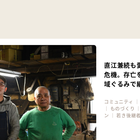
直江兼続も
危機。存亡
域ぐるみで
コミュニティ
｜
ものづくり
ン
｜
若き後継