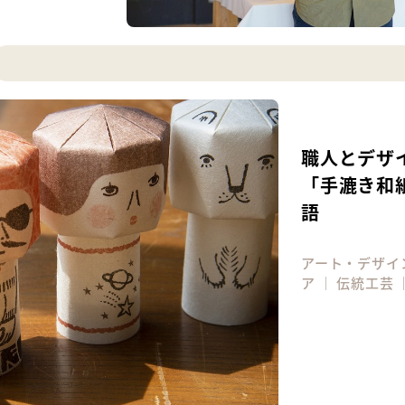
職人とデザ
「手漉き和
語
アート・デザイ
ア
｜
伝統工芸