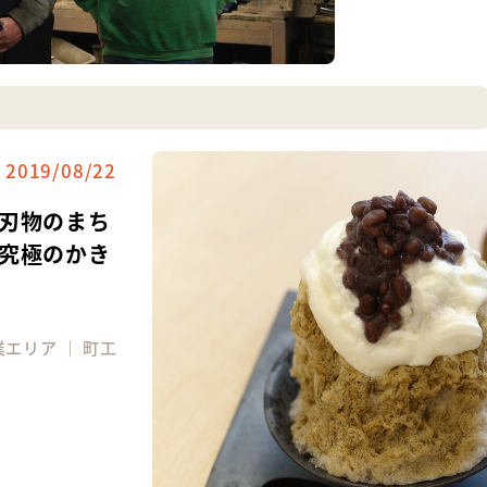
2019/08/22
刃物のまち
究極のかき
業エリア
｜
町工