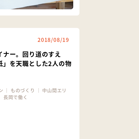
2018/08/19
イナー。回り道のすえ
紙」を天職とした2人の物
ン
｜
ものづくり
｜
中山間エリ
｜
長岡で働く