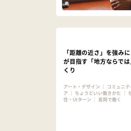
「距離の近さ」を強みに！
が目指す「地方ならでは
くり
アート・デザイン
｜
コミュニテ
ア
｜
ちょうどいい働きかた
｜
住・UIターン
｜
長岡で働く