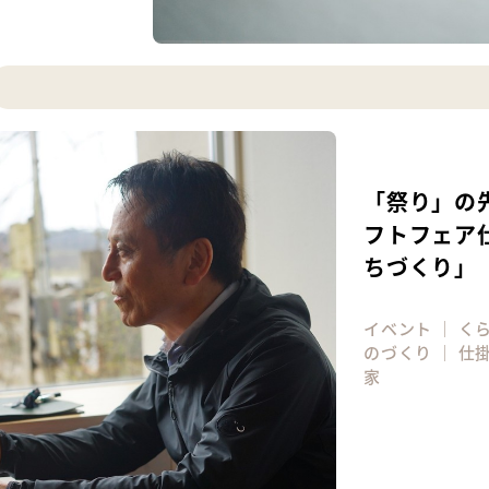
「祭り」の
フトフェア
ちづくり」
イベント
｜
く
のづくり
｜
仕
家