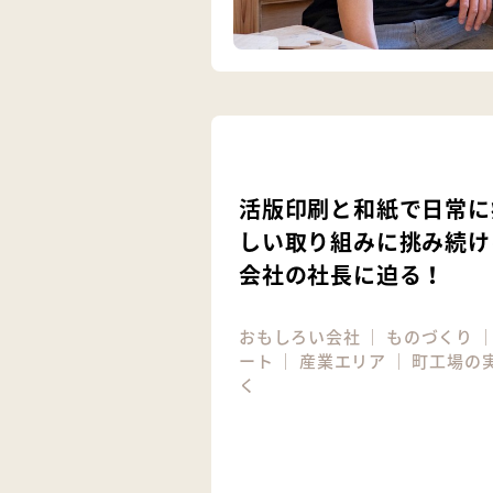
活版印刷と和紙で日常に
しい取り組みに挑み続け
会社の社長に迫る！
おもしろい会社
｜
ものづくり
ート
｜
産業エリア
｜
町工場の
く