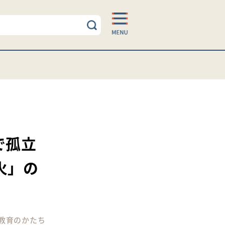
で孤立
火」の
教育のかたち