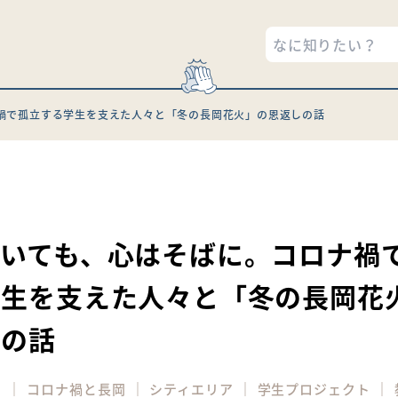
禍で孤立する学生を支えた人々と「冬の長岡花火」の恩返しの話
8
ていても、心はそばに。コロナ禍
学生を支えた人々と「冬の長岡花
しの話
｜
｜
｜
｜
ィ
コロナ禍と長岡
シティエリア
学生プロジェクト