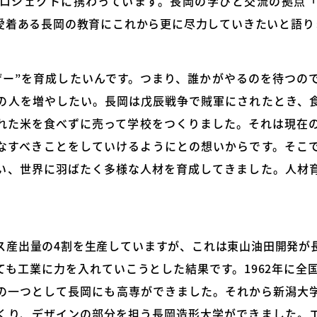
ロジェクトに携わっています。長岡の学びと交流の拠点
愛着ある長岡の教育にこれから更に尽力していきたいと語り
ザー”を育成したいんです。つまり、誰かがやるのを待つの
の人を増やしたい。長岡は戊辰戦争で賊軍にされたとき、
れた米を食べずに売って学校をつくりました。それは現在
なすべきことをしていけるようにとの想いからです。そこ
い、世界に羽ばたく多様な人材を育成してきました。人材
ス産出量の4割を生産していますが、これは東山油田開発が
も工業に力を入れていこうとした結果です。1962年に全国
の一つとして長岡にも高専ができました。それから新潟大
くり、デザインの部分を担う長岡造形大学ができました。