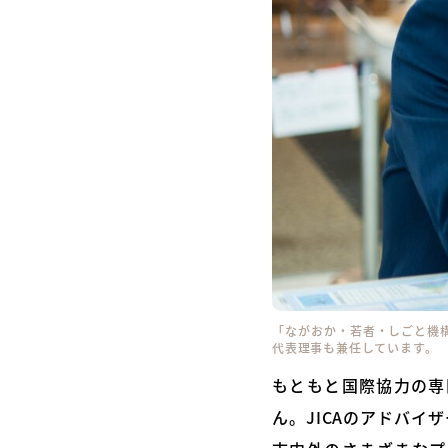
「ながおか・若者・しごと機構
代表理事も兼任しています。
もともと国際協力の専
ん。JICAのアドバ