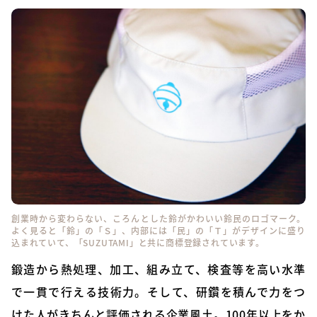
創業時から変わらない、ころんとした鈴がかわいい鈴民のロゴマーク。
よく見ると「鈴」の「Ｓ」、内部には「民」の「Ｔ」がデザインに盛り
込まれていて、「SUZUTAMI」と共に商標登録されています。
鍛造から熱処理、加工、組み立て、検査等を高い水準
で一貫で行える技術力。そして、研鑽を積んで力をつ
けた人がきちんと評価される企業風土。100年以上をか