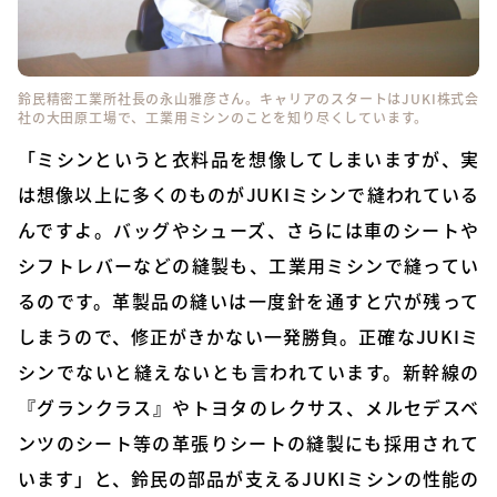
鈴民精密工業所社長の永山雅彦さん。キャリアのスタートはJUKI株式会
社の大田原工場で、工業用ミシンのことを知り尽くしています。
「ミシンというと衣料品を想像してしまいますが、実
は想像以上に多くのものがJUKIミシンで縫われている
んですよ。バッグやシューズ、さらには車のシートや
シフトレバーなどの縫製も、工業用ミシンで縫ってい
るのです。革製品の縫いは一度針を通すと穴が残って
しまうので、修正がきかない一発勝負。正確なJUKIミ
シンでないと縫えないとも言われています。新幹線の
『グランクラス』やトヨタのレクサス、メルセデスベ
ンツのシート等の革張りシートの縫製にも採用されて
います」と、鈴民の部品が支えるJUKIミシンの性能の