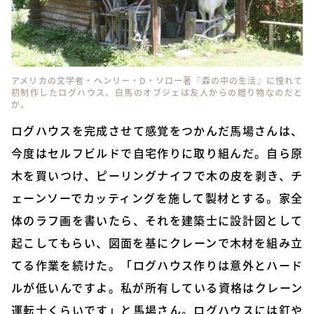
アメリカの文学者・ヘンリー・D・ソロー著『森の中の生活』に憧れて
初制作したログハウス。白馬のオブジェは友人からの贈り物なのだと
か。
ログハウスを完成させて感覚をつかんだ馬場さんは、
今度はセルフビルドで自宅作りに取り組んだ。自ら原
木を買いつけ、ピーリングナイフで木の皮を剥き、チ
ェーンソーでカッティングを施して製材とする。家全
体のラフ画を書いたら、それを建築士に設計図として
起こしてもらい、図面を基にクレーンで木材を組み立
てる作業を続けた。「ログハウス作りは意外とハード
ルが低いんですよ。私が所有している資格はクレーン
運転士くらいです」と馬場さん。ログハウスには釘や