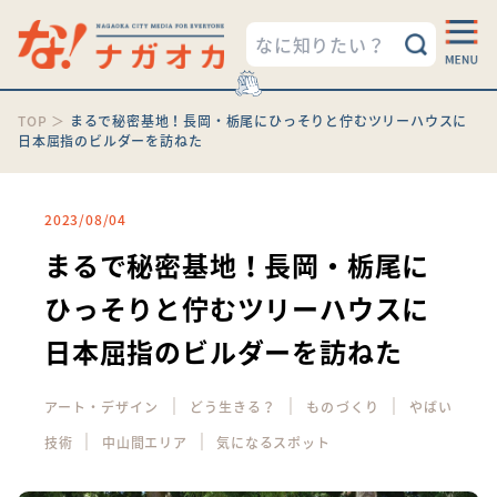
TOP
＞
まるで秘密基地！長岡・栃尾にひっそりと佇むツリーハウスに
日本屈指のビルダーを訪ねた
2023/08/04
まるで秘密基地！長岡・栃尾に
ひっそりと佇むツリーハウスに
日本屈指のビルダーを訪ねた
｜
｜
｜
アート・デザイン
どう生きる？
ものづくり
やばい
｜
｜
技術
中山間エリア
気になるスポット