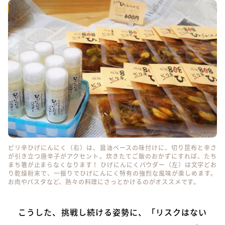
ピリ辛ひげにんにく（右）は、醤油ベースの味付けに、切り昆布と辛さ
が引き立つ唐辛子がアクセント。炊きたてご飯のおかずにすれば、たち
まち箸が止まらなくなります！ ひげにんにくパウダー（左）は文字どお
り乾燥粉末で、一振りでひげにんにく特有の強烈な風味が楽しめます。
お肉やパスタなど、熱々の料理にさっとかけるのがオススメです。
こうした、挑戦し続ける姿勢に、「リスクはない