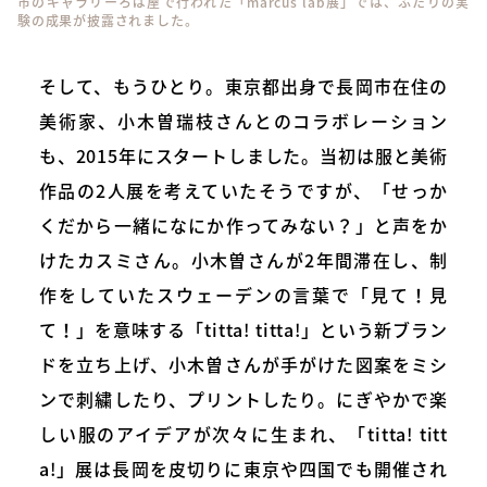
市のギャラリーろば屋で行われた「marcus lab展」では、ふたりの実
験の成果が披露されました。
そして、もうひとり。東京都出身で長岡市在住の
美術家、小木曽瑞枝さんとのコラボレーション
も、2015年にスタートしました。当初は服と美術
作品の2人展を考えていたそうですが、「せっか
くだから一緒になにか作ってみない？」と声をか
けたカスミさん。小木曽さんが2年間滞在し、制
作をしていたスウェーデンの言葉で「見て！見
て！」を意味する「titta! titta!」という新ブラン
ドを立ち上げ、小木曽さんが手がけた図案をミシ
ンで刺繍したり、プリントしたり。にぎやかで楽
しい服のアイデアが次々に生まれ、「titta! titt
a!」展は長岡を皮切りに東京や四国でも開催され