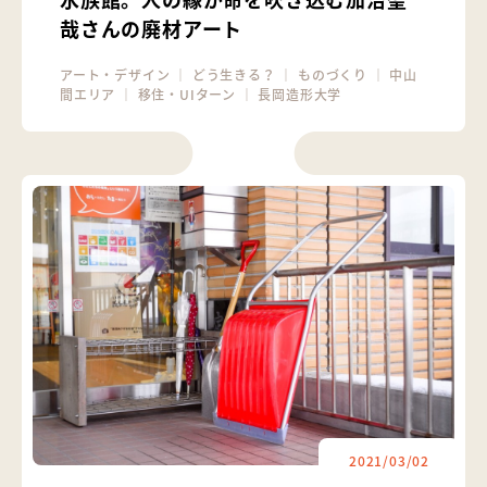
哉さんの廃材アート
アート・デザイン
｜
どう生きる？
｜
ものづくり
｜
中山
間エリア
｜
移住・UIターン
｜
長岡造形大学
2021/03/02