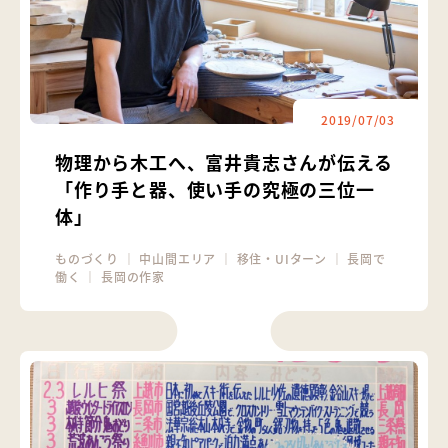
2019/07/03
物理から木工へ、富井貴志さんが伝える
「作り手と器、使い手の究極の三位一
体」
ものづくり
｜
中山間エリア
｜
移住・UIターン
｜
長岡で
働く
｜
長岡の作家