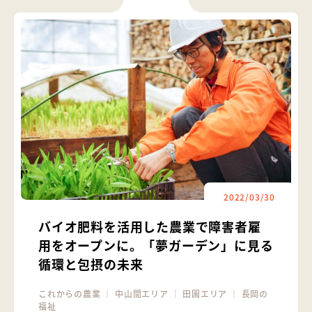
2022/03/30
バイオ肥料を活用した農業で障害者雇
用をオープンに。「夢ガーデン」に見る
循環と包摂の未来
これからの農業
｜
中山間エリア
｜
田園エリア
｜
長岡の
福祉