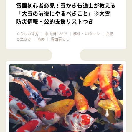
雪国初心者必見！雪かき伝道士が教える
「大雪の前後にやるべきこと」※大雪
防災情報・公的支援リストつき
くらしの味方
｜
中山間エリア
｜
移住・UIターン
｜
自然
と生きる
｜
防災
｜
雪国暮らし