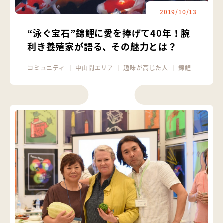
2019/10/13
“泳ぐ宝石”錦鯉に愛を捧げて40年！腕
利き養殖家が語る、その魅力とは？
コミュニティ
｜
中山間エリア
｜
趣味が高じた人
｜
錦鯉