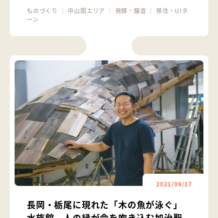
ものづくり
｜
中山間エリア
｜
発酵・醸造
｜
移住・UIタ
ーン
2021/09/17
長岡・栃尾に現れた「木の魚が泳ぐ」
水族館。人の縁が命を吹き込む加治聖