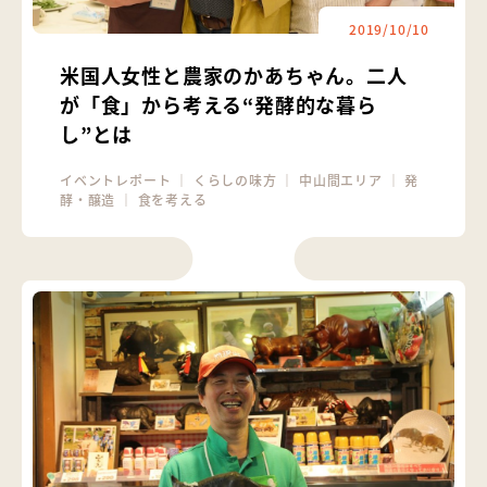
2019/10/10
米国人女性と農家のかあちゃん。二人
が「食」から考える“発酵的な暮ら
し”とは
イベントレポート
｜
くらしの味方
｜
中山間エリア
｜
発
酵・醸造
｜
食を考える