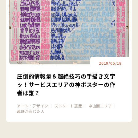
2019/05/18
圧倒的情報量＆超絶技巧の手描き文字
ッ！サービスエリアの神ポスターの作
者は誰？
アート・デザイン
｜
ストリート遺産
｜
中山間エリア
｜
趣味が高じた人