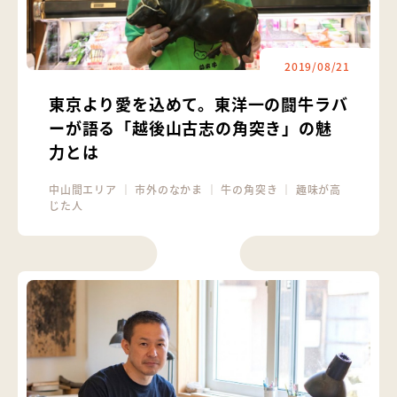
2019/08/21
東京より愛を込めて。東洋一の闘牛ラバ
ーが語る「越後山古志の角突き」の魅
力とは
中山間エリア
｜
市外のなかま
｜
牛の角突き
｜
趣味が高
じた人