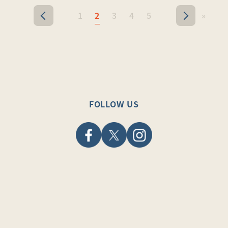
1
2
3
4
5
»
<
>
FOLLOW US