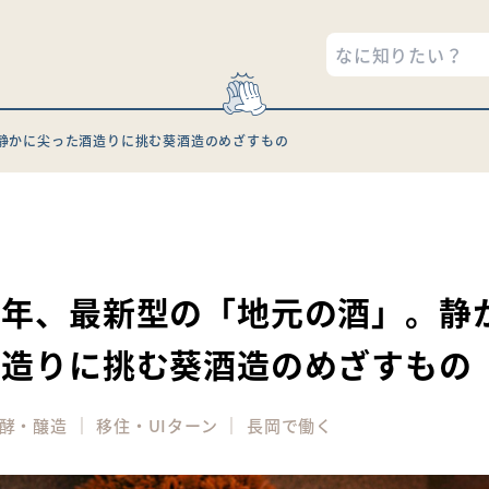
静かに尖った酒造りに挑む葵酒造のめざすもの
0
一年、最新型の「地元の酒」。静
酒造りに挑む葵酒造のめざすもの
｜
｜
酵・醸造
移住・UIターン
長岡で働く