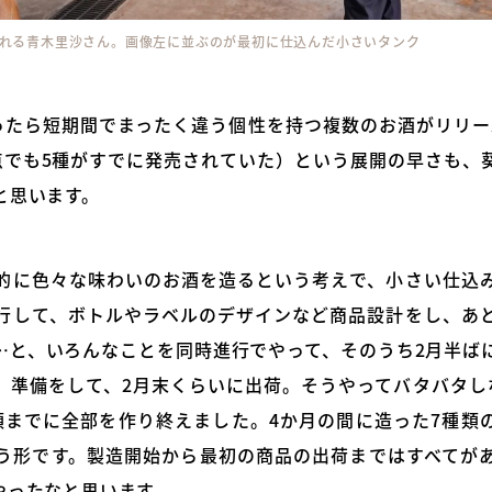
れる青木里沙さん。画像左に並ぶのが最初に仕込んだ小さいタンク
たら短期間でまったく違う個性を持つ複数のお酒がリリースさ
点でも5種がすでに発売されていた）という展開の早さも、
と思います。
的に色々な味わいのお酒を造るという考えで、小さい仕込
行して、ボトルやラベルのデザインなど商品設計をし、あ
…と、いろんなことを同時進行でやって、そのうち2月半ば
、準備をして、2月末くらいに出荷。そうやってバタバタし
頭までに全部を作り終えました。4か月の間に造った7種類
う形です。製造開始から最初の商品の出荷まではすべてが
やったなと思います。