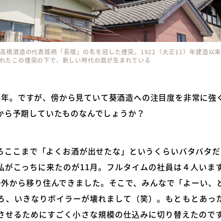
高橋酒造の代表銘柄「長陵」の名を冠した煙突。1922（大正11）年建造以
れたこの煙突の下で、新しい時代の酒が生まれている
一年。ですが、傍から見ていて葵酒造への注目度を非常に強
から予期していたものなんでしょうか？
ろここまで「よくお酒が出せたな」というくらいバタバタだ
私がこっちに来たのが11月。フルタイムの社員は４人いま
の外から移り住んできました。そこで、みんなで「よーい、
ろ、いきなりボイラーが壊れまして（笑）。もともとあっ
させるためにすごく小さな規模の仕込みに切り替えたので