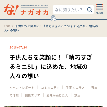
TOP
＞
子供たちを笑顔に！「精巧すぎるミニSL」に込めた、地域の
人々の想い
2018/07/20
子供たちを笑顔に！「精巧すぎ
るミニSL」に込めた、地域の
人々の想い
｜
｜
｜
イベントレポート
コミュニティ
子育ての味方
家族
｜
｜
｜
で体験
田園エリア
趣味が高じた人
鉄道