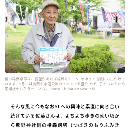
椿の森倶楽部は、要望があれば線路とミニSLを持って出張にも出かけて
います。5月には長岡市水道公園のイベントを盛り上げ、子どもたちから
感謝状をもらう一コマも。Photo:Chiharu Kawauchi
そんな風に今もなおSLへの興味と素直に向き合い
続けている佐藤さんは、よちよち歩きの幼い頃か
ら熊野神社側の椿森踏切（つばきのもりふみき