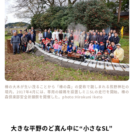
椿の大木が生い茂ることから「椿の森」の愛称で親しまれる熊野神社の
境内。2017年4月には、専用の線路を設置しミニSLの走行を開始。椿の
森倶楽部安全祈願祭を開催した。photo:Hirokuni Iketo
大きな平野のど真ん中に“小さなSL”