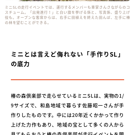
ミニSLの走行イベントでは、運行するメンバーも車掌さんさながらのコ
スチューム。「出発進行！」と白い旗を挙げる係と、写真係、盛り上げ
役も。オープンな客席からは、右手に田植えを終えた田んぼ、左手に椿
の林を望むことができる。
ミニとは言えど侮れない「手作りSL」
の底力
椿の森倶楽部で走らせているミニSLは、実物の1/
9サイズで、和島地域で暮らす佐藤昭一さんが手
作りしたものです。中には20年近くかかって作り
上げた力作もあり、地域の宝として多くの人から
見てもらおうと椿の森倶楽部が走行イベントを開