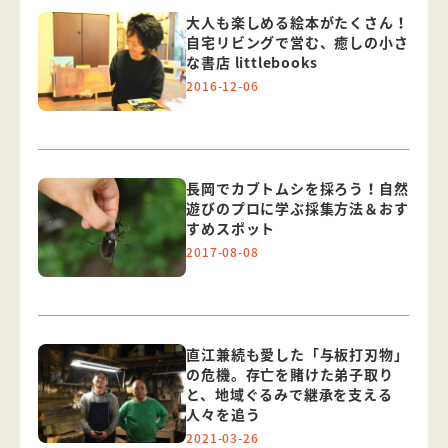
大人も楽しめる絵本がたくさん！
自宅リビングで営む、癒しの小さ
な書店 littlebooks
2016-12-06
長岡でカブトムシを採ろう！自然
遊びのプロに学ぶ採集方法＆おす
すめスポット
2017-08-08
直江兼続も愛した「与板打刃物」
の危機。存亡を賭けた弟子取り
と、地域ぐるみで継承を支える
人々を追う
2021-03-26