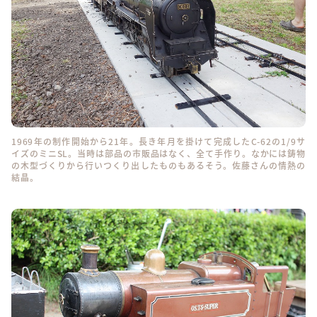
1969年の制作開始から21年。長き年月を掛けて完成したC-62の1/9サ
イズのミニSL。当時は部品の市販品はなく、全て手作り。なかには鋳物
の木型づくりから行いつくり出したものもあるそう。佐藤さんの情熱の
結晶。