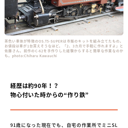
茶色い車体が特徴のOS.T5-SUPERは市販のキットを組み立てたもの。
お値段は車が1台買えそうなほど。「2、3カ月で手軽に作れますよ」と
佐藤さん。前作のC-62を手作りした経験からすると簡単な作業なのか
も。photo:Chiharu Kawauchi
経歴は約90年！？
物心付いた時からの“作り鉄”
91歳になった現在でも、自宅の作業所でミニSL