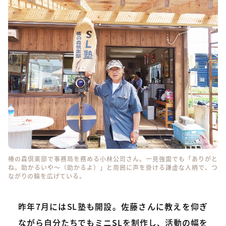
椿の森倶楽部で事務局を務める小林公司さん。一見強面でも「ありがと
ね。助かるいや～（助かるよ）」と周囲に声を掛ける謙虚な人柄で、つ
ながりの輪を広げている。
昨年7月にはSL塾も開設。佐藤さんに教えを仰ぎ
ながら自分たちでもミニSLを制作し、活動の幅を