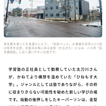
長生橋を渡って大島通りに入り、「松田ペット」の看板を目印に2つ目
の信号を左折。交差点の角にある金型（かながた）ビルは、バス停「長
生橋西詰」に近く通いやすい立地です。
学習塾の正社員として勤務していた太刀川さん
が、かねてより構想を温めていた「ひねもす大
学」。ジャンルとしては塾でありながら、その枠
に収まりきらない可能性を秘めた新しい学びの場
です。始動の後押しをしたキーパーソンは、金型