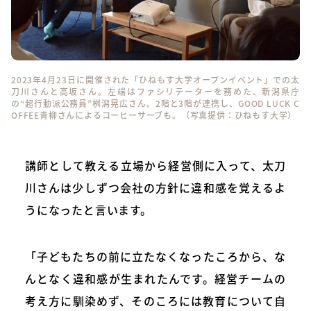
2023年4月23日に開催された「ひねもす大学オープンイベント」での太
刀川さんと高坂さん。左端はファシリテーターを務めた、新潟県庁
の“超行動派公務員”桝潟晃広さん。2階と3階が連携し、GOOD LUCK C
OFFEE青柳さんによるコーヒーサーブも。（写真提供：ひねもす大学）
講師として教える立場から経営側に入って、太刀
川さんは少しずつ会社の方針に違和感を覚えるよ
うになったと言います。
「子どもたちの前に立たなくなったころから、な
んとなく違和感が生まれたんです。経営チームの
考え方に馴染めず、そのころには教育について自