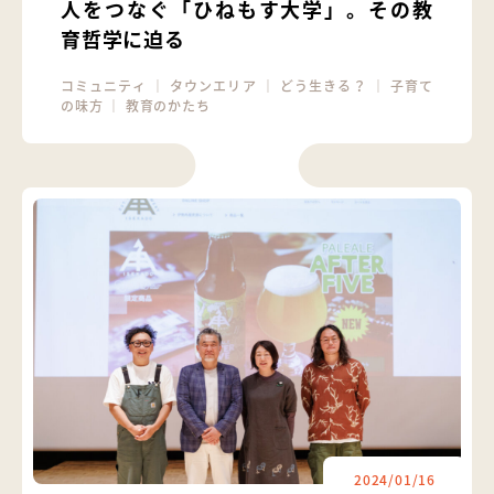
人をつなぐ「ひねもす大学」。その教
育哲学に迫る
コミュニティ
｜
タウンエリア
｜
どう生きる？
｜
子育て
の味方
｜
教育のかたち
2024/01/16