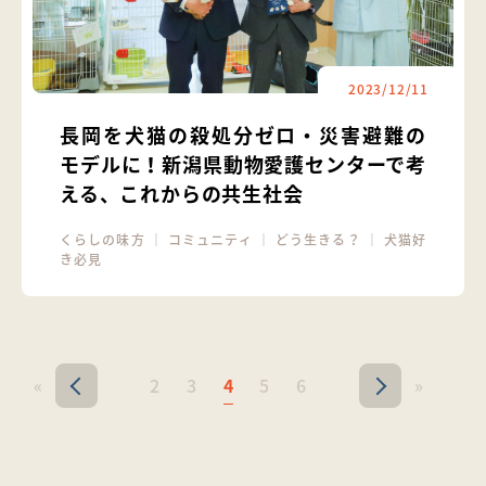
2023/12/11
長岡を犬猫の殺処分ゼロ・災害避難の
モデルに！新潟県動物愛護センターで考
える、これからの共生社会
くらしの味方
｜
コミュニティ
｜
どう生きる？
｜
犬猫好
き必見
«
2
3
4
5
6
»
<
>