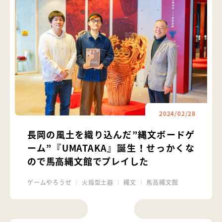
2024/02/28
長岡の風土を織り込んだ”縄文ボードゲ
ーム”『UMATAKA』誕生！せっかくな
ので馬高縄文館でプレイした
ゲームやろうぜ
｜
火焔型土器
｜
縄文
｜
馬高縄文館