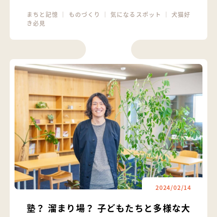
まちと記憶
｜
ものづくり
｜
気になるスポット
｜
犬猫好
き必見
2024/02/14
塾？ 溜まり場？ 子どもたちと多様な大