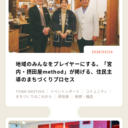
2024/03/14
地域のみんなをプレイヤーにする。「宮
内・摂田屋method」が掲げる、住民主
導のまちづくりプロセス
TOWN MEETING
｜
イベントレポート
｜
コミュニティ
｜
まちづくりのこれから
｜
摂田屋
｜
発酵・醸造