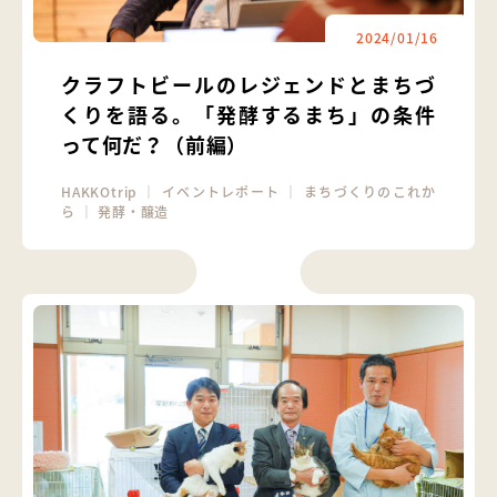
2024/01/16
クラフトビールのレジェンドとまちづ
くりを語る。「発酵するまち」の条件
って何だ？（前編）
HAKKOtrip
｜
イベントレポート
｜
まちづくりのこれか
ら
｜
発酵・醸造