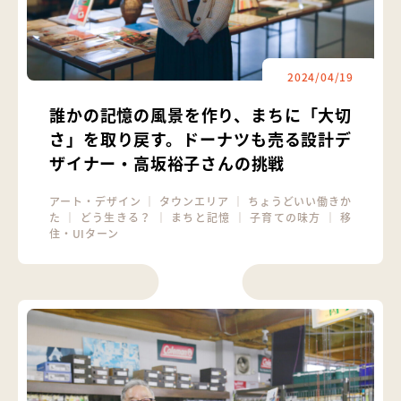
2024/04/19
誰かの記憶の風景を作り、まちに「大切
さ」を取り戻す。ドーナツも売る設計デ
ザイナー・高坂裕子さんの挑戦
アート・デザイン
｜
タウンエリア
｜
ちょうどいい働きか
た
｜
どう生きる？
｜
まちと記憶
｜
子育ての味方
｜
移
住・UIターン