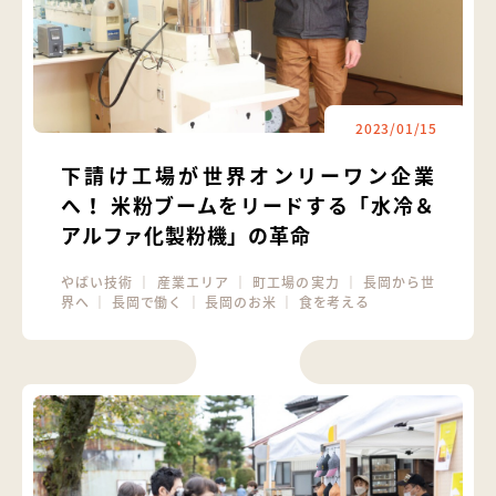
2023/01/15
下請け工場が世界オンリーワン企業
へ！ 米粉ブームをリードする「水冷＆
アルファ化製粉機」の革命
やばい技術
｜
産業エリア
｜
町工場の実力
｜
長岡から世
界へ
｜
長岡で働く
｜
長岡のお米
｜
食を考える