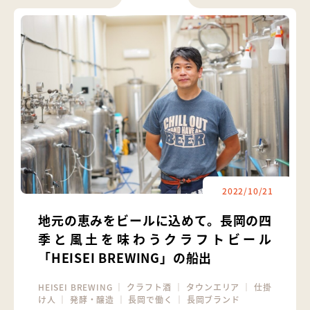
2022/10/21
地元の恵みをビールに込めて。長岡の四
季と風土を味わうクラフトビール
「HEISEI BREWING」の船出
HEISEI BREWING
｜
クラフト酒
｜
タウンエリア
｜
仕掛
け人
｜
発酵・醸造
｜
長岡で働く
｜
長岡ブランド