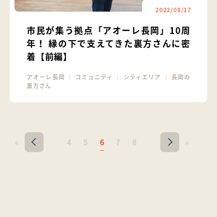
2022/08/17
市民が集う拠点「アオーレ長岡」10周
年！ 縁の下で支えてきた裏方さんに密
着【前編】
アオーレ長岡
｜
コミュニティ
｜
シティエリア
｜
長岡の
裏方さん
«
4
5
6
7
8
»
<
>