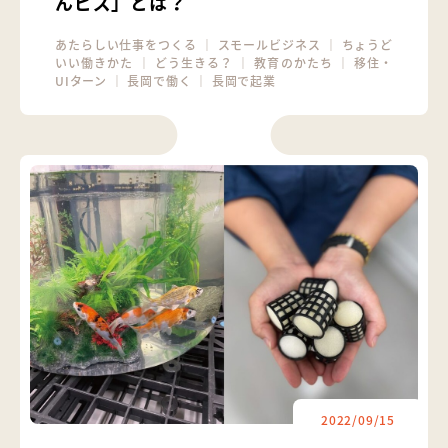
んビズ」とは？
あたらしい仕事をつくる
｜
スモールビジネス
｜
ちょうど
いい働きかた
｜
どう生きる？
｜
教育のかたち
｜
移住・
UIターン
｜
長岡で働く
｜
長岡で起業
2022/09/15