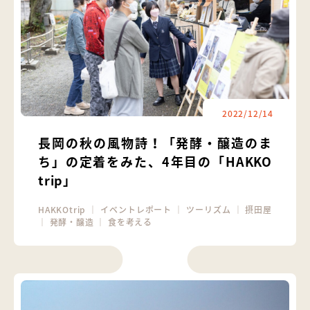
2022/12/14
長岡の秋の風物詩！「発酵・醸造のま
ち」の定着をみた、4年目の「HAKKO
trip」
HAKKOtrip
｜
イベントレポート
｜
ツーリズム
｜
摂田屋
｜
発酵・醸造
｜
食を考える