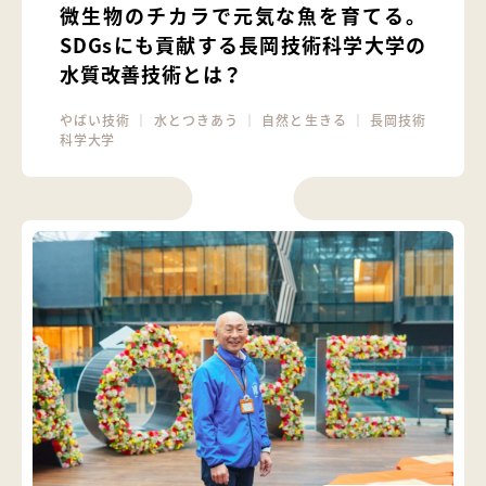
微生物のチカラで元気な魚を育てる。
SDGsにも貢献する長岡技術科学大学の
水質改善技術とは？
やばい技術
｜
水とつきあう
｜
自然と生きる
｜
長岡技術
科学大学